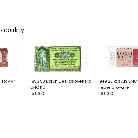
rodukty
 stav Vf
1953 50 Korún Československo
1949 20 kčs A19 UNC
UNC KU
neperforované
15.90 €
59.00 €