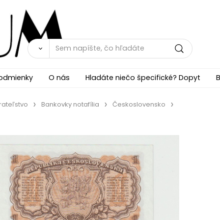
odmienky
O nás
Hladáte niečo špecifické? Dopyt
B
rateľstvo
Bankovky notafília
Československo