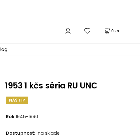
0
ks
log
1953 1 kčs séria RU UNC
NÁŠ TIP
Rok:
1945-1990
Dostupnosť:
na sklade