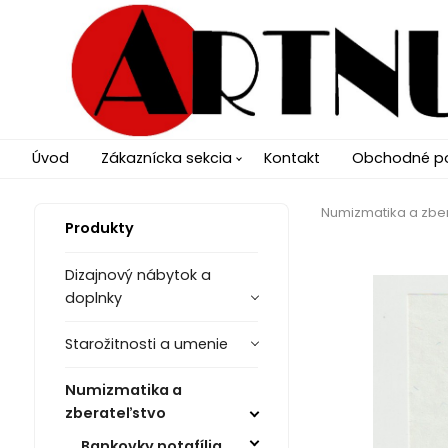
Úvod
Zákaznícka sekcia
Kontakt
Obchodné p
Numizmatika a zbe
Produkty
Dizajnový nábytok a
doplnky
Starožitnosti a umenie
Numizmatika a
zberateľstvo
Bankovky notafília