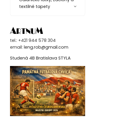
textilné tapety
tel.: +421 944 578 304
email:
leng.rob@gmail.com
Studená 4B Bratislava STYLA