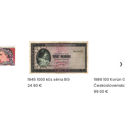
1945 1000 kčs séria BG
1989 100 Korún Gottw
24.90 €
Československo UNC 
99.00 €