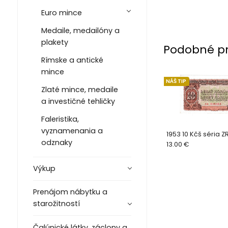
Euro mince
Medaile, medailóny a
plakety
Podobné p
Rímske a antické
mince
NÁŠ TIP
Zlaté mince, medaile
a investičné tehličky
Faleristika,
vyznamenania a
1953 10 Kčš séria ZR
odznaky
13.00 €
Výkup
Prenájom nábytku a
starožitností
Čalúnické látky, záclony a