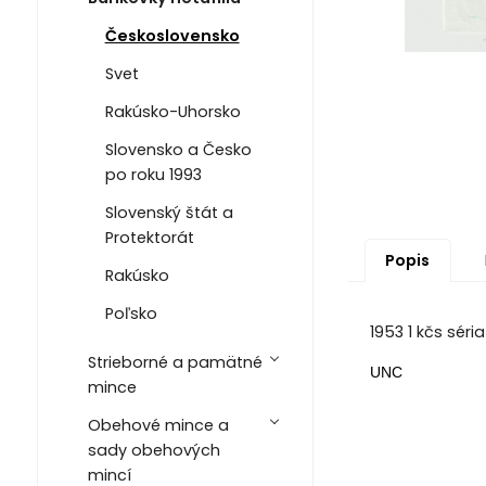
Československo
Svet
Rakúsko-Uhorsko
Slovensko a Česko
po roku 1993
Slovenský štát a
Protektorát
Popis
Rakúsko
Poľsko
1953 1 kčs séri
Strieborné a pamätné
UNC
mince
Obehové mince a
sady obehových
mincí