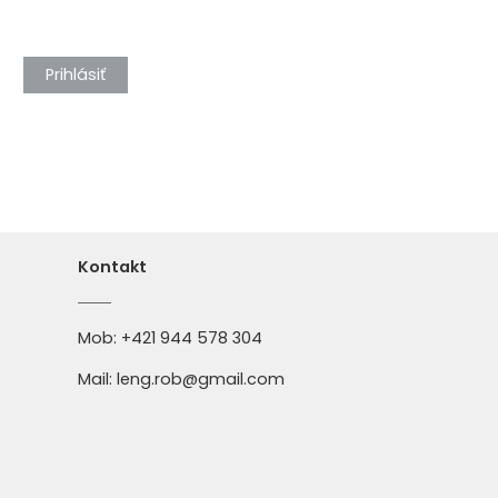
Prihlásiť
Kontakt
Mob:
+421 944 578 304
Mail:
leng.rob@gmail.com