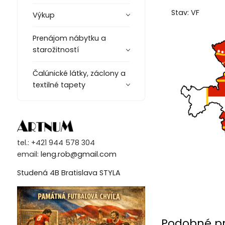
Stav: VF
Výkup
Prenájom nábytku a
starožitností
Čalúnické látky, záclony a
textilné tapety
tel.: +421 944 578 304
email:
leng.rob@gmail.com
Studená 4B Bratislava STYLA
Podobné p