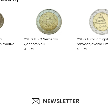
 a
2015 2 EURO Nemecko -
2015 2 Euro Portugal
mizmatika -
ZjednotenieG
rokov objavenia Ti
 A. Dvořák
3.30 €
4.90 €
NEWSLETTER