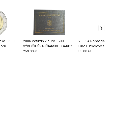
sko - 500
2006 Vatikán 2 euro- 500.
2005 A Nemecko stri
moru
VÝROČIE ŠVAJČIARSKEJ GARDY
Euro Futbalový šamp
259.00 €
55.00 €