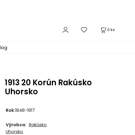
0
ks
log
1913 20 Korún Rakúsko
Uhorsko
Rok:
1848-1917
Výrobca:
Rakúsko
Uhorsko