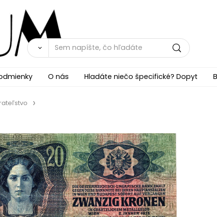
odmienky
O nás
Hladáte niečo špecifické? Dopyt
B
rateľstvo