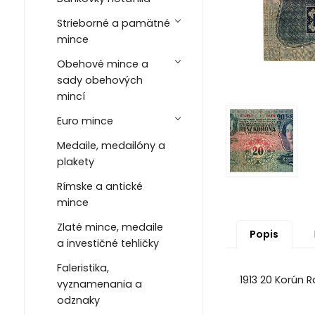
Strieborné a pamätné
mince
Obehové mince a
sady obehových
mincí
Euro mince
Medaile, medailóny a
plakety
Rímske a antické
mince
Zlaté mince, medaile
Popis
a investičné tehličky
Faleristika,
1913 20 Korún 
vyznamenania a
odznaky