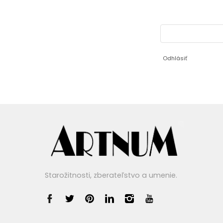
Odhlásiť
Starožitnosti, zberateľstvo a umenie.