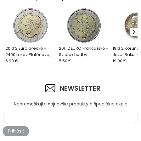
2013 2 Euro Grécko -
2011 2 EURO Francúzsko -
1913 2 Koruna 
2400 rokov Platónovej
Sviatok hudby
Jozef Rakúsk
Akadémie
6.90 €
5.50 €
19.00 €
NEWSLETTER
Nepremeškajte najnovšie produkty a špeciálne akcie
Prihlásiť