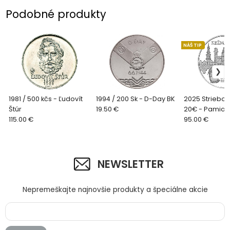
Podobné produkty
NÁŠ TIP
1981 / 500 kčs - Ľudovít
1994 / 200 Sk - D-Day BK
2025 Striebo
Štúr
19.50 €
20€ - Pamiat
115.00 €
rezervácia K
95.00 €
NEWSLETTER
Nepremeškajte najnovšie produkty a špeciálne akcie