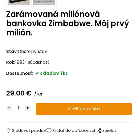
Zarámovaná miliónová
bankovka Zimbabwe. Môj prvý
milión.
Stav:
Obstojný stav
Rok:
1993- súčasnosť
Dostupnosť:
skladom 1 ks
29.00
€
ks
Sledovať produkt
Pridať do obľúbených
Zdielať