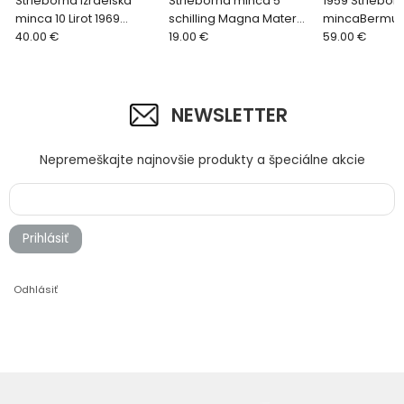
Strieborná Izraelská
Strieborná minca 5
1959 Striebor
minca 10 Lirot 1969
schilling Magna Mater
mincaBermud
Shalom. Bu pekný stav
40.00 €
0/0 1935
19.00 €
*Elizabeth II
59.00 €
Commemorati
1959
NEWSLETTER
Nepremeškajte najnovšie produkty a špeciálne akcie
Prihlásiť
Odhlásiť