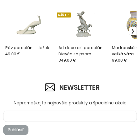
NÁŠ TIP
Páv porcelán J. Ježek
Art deco akt porcelán
Modranská k
49.00 €
Dievča so psom
veľká váza
Pirkenhammer
349.00 €
99.00 €
NEWSLETTER
Nepremeškajte najnovšie produkty a špeciálne akcie
Prihlásiť