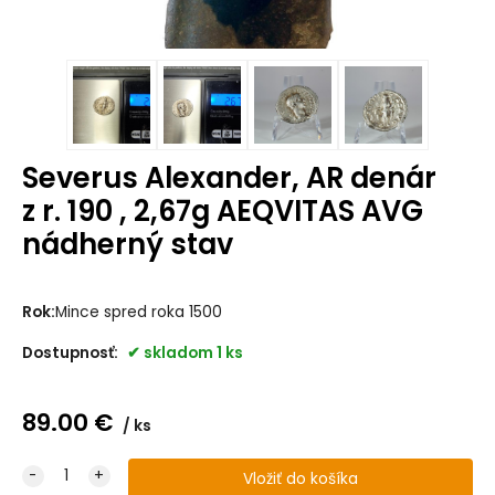
Severus Alexander, AR denár
z r. 190 , 2,67g AEQVITAS AVG
nádherný stav
Rok:
Mince spred roka 1500
Dostupnosť:
skladom 1 ks
89.00
€
ks