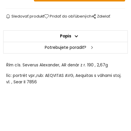
Sledovať produkt
Pridať do obľúbených
Zdielať
Popis
Potrebujete poradiť?
Řím cís. Severus Alexander, AR denár z r. 190 , 2,67g
líc: portrét vpr.,rub: AEQVITAS AVG, Aequitas s váhami stoj.
vl. , Sear II 7856