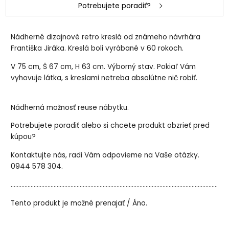
Potrebujete poradiť?
Nádherné dizajnové retro kreslá od známeho návrhára
Františka Jiráka. Kreslá boli vyrábané v 60 rokoch.
V 75 cm, Š 67 cm, H 63 cm. Výborný stav. Pokiaľ Vám
vyhovuje látka, s kreslami netreba absolútne nič robiť.
Nádherná možnosť reuse nábytku.
Potrebujete poradiť alebo si chcete produkt obzrieť pred
kúpou?
Kontaktujte nás, radi Vám odpovieme na Vaše otázky.
0944 578 304.
..............................................................................................................................................
Tento produkt je možné prenajať / Áno.