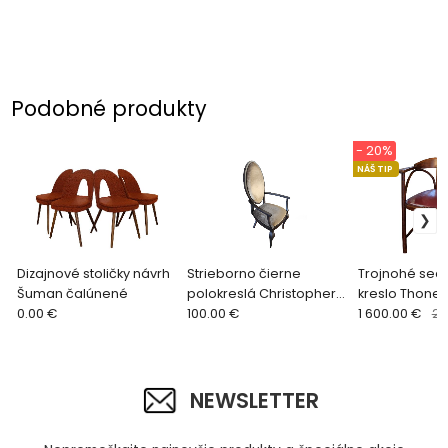
Podobné produkty
- 20%
NÁŠ TIP
Dizajnové stoličky návrh
Strieborno čierne
Trojnohé sec
Šuman čalúnené
polokreslá Christopher
kreslo Thonet 
0.00 €
Guy
100.00 €
1 600.00 €
2 
NEWSLETTER