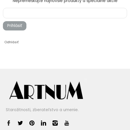
Nepremeškajte najnovšie produkty a špeciálne akcie
Prihlásiť
Odhlásiť
Starožitnosti, zberateľstvo a umenie.