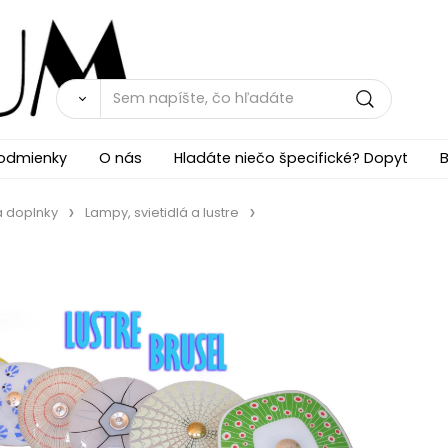
odmienky
O nás
Hladáte niečo špecifické? Dopyt
B
a doplnky
Lampy, svietidlá a lustre