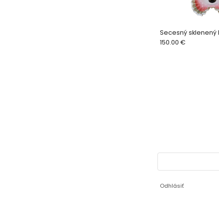
Secesný sklenený 
150.00 €
Odhlásiť