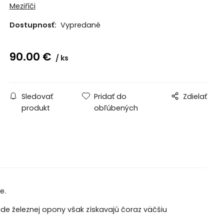
Meziříči
Dostupnosť:
Vypredané
90.00
€
ks
Sledovať
Pridať do
Zdielať
produkt
obľúbených
e.
áde železnej opony však získavajú čoraz väčšiu