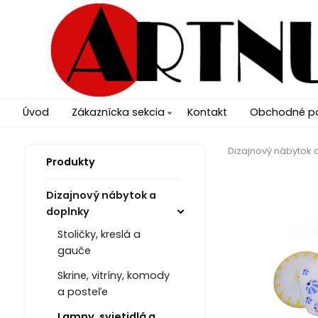
Úvod
Zákaznícka sekcia
Kontakt
Obchodné p
Dizajnový nábytok 
Produkty
Dizajnový nábytok a
doplnky
Stoličky, kreslá a
gauče
Skrine, vitríny, komody
a posteľe
Lampy, svietidlá a