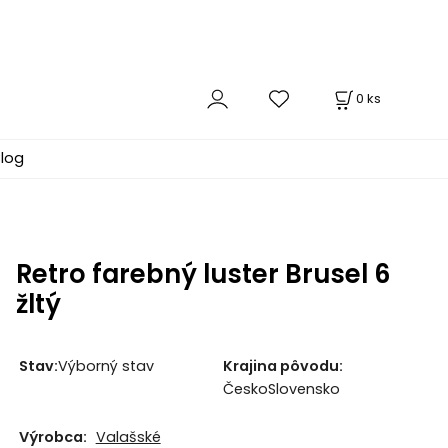
0
ks
log
Retro farebný luster Brusel 6
žltý
Stav:
Výborný stav
Krajina pôvodu:
ČeskoSlovensko
Výrobca:
Valašské