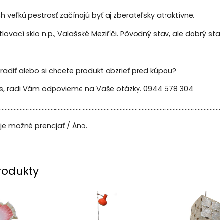
h veľkú pestrosť začínajú byť aj zberateľsky atraktívne.
ovací sklo n.p., Valašské Meziříči. Pôvodný stav, ale dobrý sta
radiť alebo si chcete produkt obzrieť pred kúpou?
ás, radi Vám odpovieme na Vaše otázky. 0944 578 304
......................................................................................................................................................
je možné prenajať / Áno.
rodukty