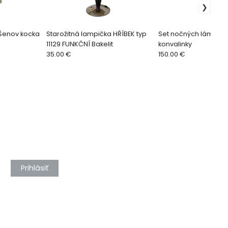
 Šenov kocka
Starožitná lampička HŘÍBEK typ
Set nočných lámp v t
11129 FUNKČNÍ Bakelit
konvalinky
35.00 €
150.00 €
Prihlásiť