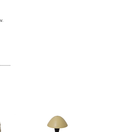
v.
............