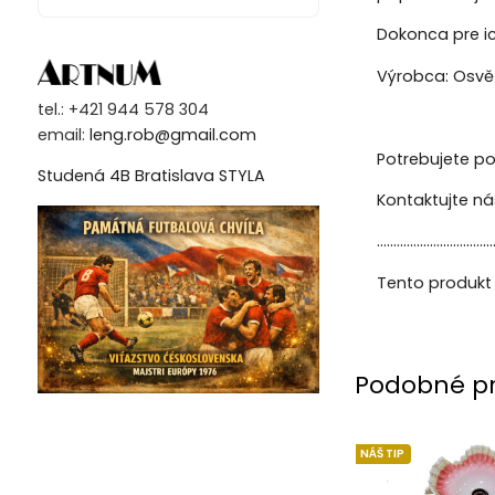
Dokonca pre ic
Výrobca: Osvětl
tel.: +421 944 578 304
email:
leng.rob@gmail.com
Potrebujete po
Studená 4B Bratislava STYLA
Kontaktujte n
...................................
Tento produkt 
Podobné p
NÁŠ TIP