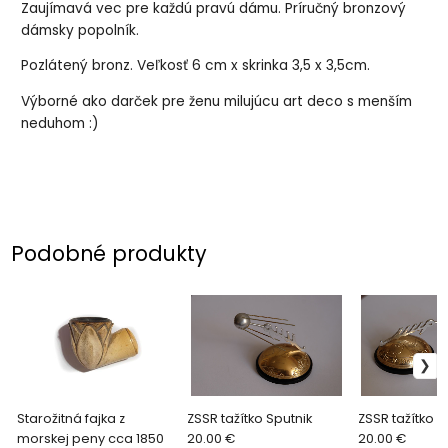
Zaujímavá vec pre každú pravú dámu. Príručný bronzový
dámsky popolník.
Pozlátený bronz. Veľkosť 6 cm x skrinka 3,5 x 3,5cm.
Výborné ako darček pre ženu milujúcu art deco s menším
neduhom :)
Podobné produkty
Starožitná fajka z
ZSSR tažítko Sputnik
ZSSR tažítko M
morskej peny cca 1850
20.00 €
20.00 €