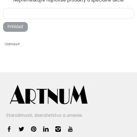
Nepremeškajte najnovšie produkty a špeciálne akcie
Prihlásiť
Odhlásiť
Starožitnosti, zberateľstvo a umenie.