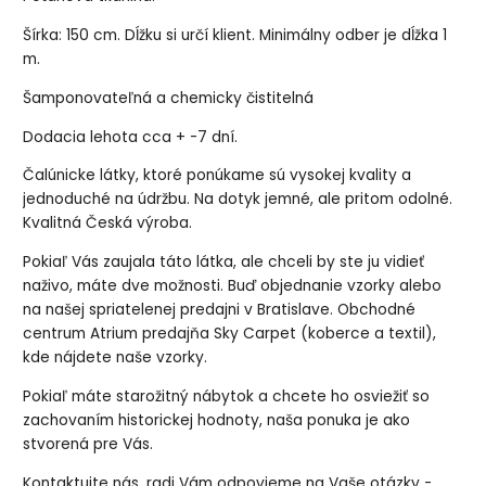
Šírka: 150 cm. Dĺžku si určí klient. Minimálny odber je dĺžka 1
m.
Šamponovateľná a chemicky čistitelná
Dodacia lehota cca + -7 dní.
Čalúnicke látky, ktoré ponúkame sú vysokej kvality a
jednoduché na údržbu. Na dotyk jemné, ale pritom odolné.
Kvalitná Česká výroba.
Pokiaľ Vás zaujala táto látka, ale chceli by ste ju vidieť
naživo, máte dve možnosti. Buď objednanie vzorky alebo
na našej spriatelenej predajni v Bratislave. Obchodné
centrum Atrium predajňa Sky Carpet (koberce a textil),
kde nájdete naše vzorky.
Pokiaľ máte starožitný nábytok a chcete ho osviežiť so
zachovaním historickej hodnoty, naša ponuka je ako
stvorená pre Vás.
Kontaktujte nás, radi Vám odpovieme na Vaše otázky -