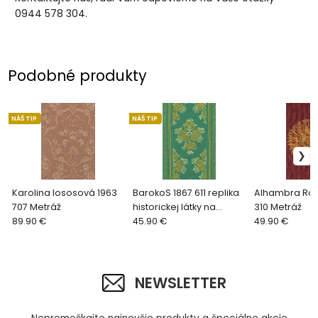
0944 578 304.
Podobné produkty
NÁŠ TIP
NÁŠ TIP
Karolina lososová 1963
BarokoS 1867 611 replika
Alhambra Rok
707 Metráž
historickej látky na
310 Metráž
89.90 €
čalúnenie zelená
45.90 €
49.90 €
NEWSLETTER