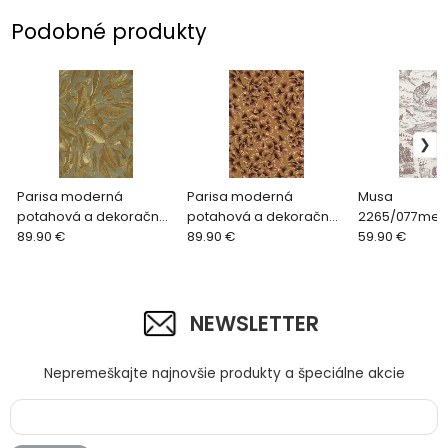
Podobné produkty
Parisa moderná
Parisa moderná
Musa
potahová a dekoračná
potahová a dekoračná
2265/077met
látka 2187/756 šedá
89.90 €
látka 2188/742 fialovo
89.90 €
látka, zvierac
59.90 €
hnedá
NEWSLETTER
Nepremeškajte najnovšie produkty a špeciálne akcie