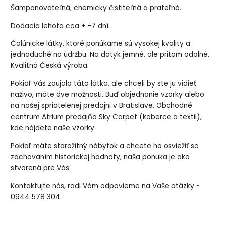
Šamponovateľná, chemicky čistiteľná a prateľná.
Dodacia lehota cca + -7 dní.
Čalúnicke látky, ktoré ponúkame sú vysokej kvality a
jednoduché na údržbu. Na dotyk jemné, ale pritom odolné.
Kvalitná Česká výroba.
Pokiaľ Vás zaujala táto látka, ale chceli by ste ju vidieť
naživo, máte dve možnosti. Buď objednanie vzorky alebo
na našej spriatelenej predajni v Bratislave. Obchodné
centrum Atrium predajňa Sky Carpet (koberce a textil),
kde nájdete naše vzorky.
Pokiaľ máte starožitný nábytok a chcete ho osviežiť so
zachovaním historickej hodnoty, naša ponuka je ako
stvorená pre Vás.
Kontaktujte nás, radi Vám odpovieme na Vaše otázky -
0944 578 304.