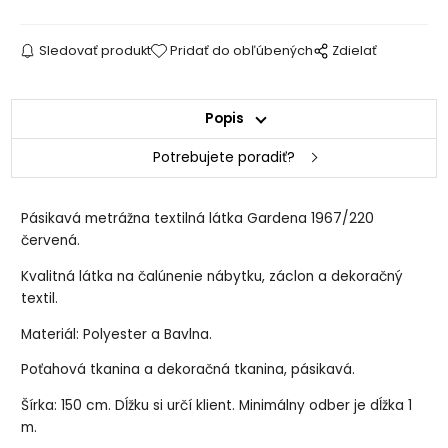
Sledovať produkt
Pridať do obľúbených
Zdielať
Popis
Potrebujete poradiť?
Pásikavá metrážna textilná látka Gardena 1967/220
červená.
Kvalitná látka na čalúnenie nábytku, záclon a dekoračný
textil.
Materiál: Polyester a Bavlna.
Poťahová tkanina a dekoračná tkanina, pásikavá.
Šírka: 150 cm. Dĺžku si určí klient. Minimálny odber je dĺžka 1
m.