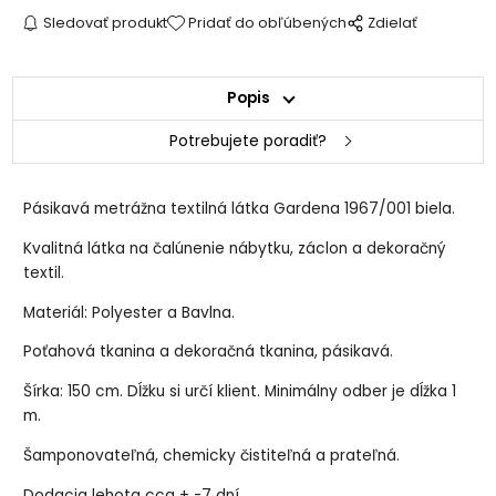
Sledovať produkt
Pridať do obľúbených
Zdielať
Popis
Potrebujete poradiť?
Pásikavá metrážna textilná látka Gardena 1967/001 biela.
Kvalitná látka na čalúnenie nábytku, záclon a dekoračný
textil.
Materiál: Polyester a Bavlna.
Poťahová tkanina a dekoračná tkanina, pásikavá.
Šírka: 150 cm. Dĺžku si určí klient. Minimálny odber je dĺžka 1
m.
Šamponovateľná, chemicky čistiteľná a prateľná.
Dodacia lehota cca + -7 dní.