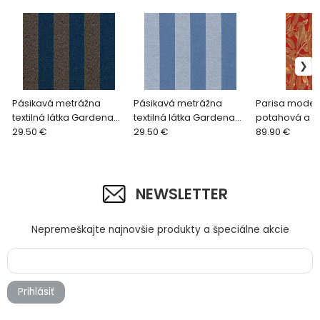
Pásikavá metrážna
Pásikavá metrážna
Parisa mode
textilná látka Gardena
textilná látka Gardena
potahová a 
1968/570 modrá
29.50 €
1968/500 modrá
29.50 €
látka 2187/327
89.90 €
NEWSLETTER
Nepremeškajte najnovšie produkty a špeciálne akcie
Prihlásiť