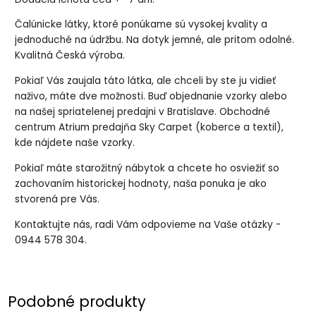
Čalúnicke látky, ktoré ponúkame sú vysokej kvality a
jednoduché na údržbu. Na dotyk jemné, ale pritom odolné.
Kvalitná Česká výroba.
Pokiaľ Vás zaujala táto látka, ale chceli by ste ju vidieť
naživo, máte dve možnosti. Buď objednanie vzorky alebo
na našej spriatelenej predajni v Bratislave. Obchodné
centrum Atrium predajňa Sky Carpet (koberce a textil),
kde nájdete naše vzorky.
Pokiaľ máte starožitný nábytok a chcete ho osviežiť so
zachovaním historickej hodnoty, naša ponuka je ako
stvorená pre Vás.
Kontaktujte nás, radi Vám odpovieme na Vaše otázky -
0944 578 304.
Podobné produkty