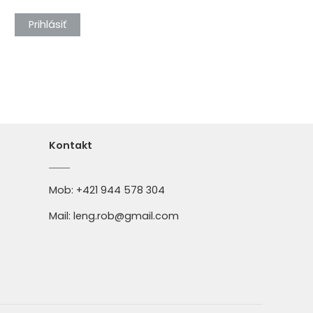
Prihlásiť
Kontakt
Mob:
+421 944 578 304
Mail:
leng.rob@gmail.com