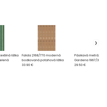
extilná látka
Falida 2168/770 moderná
Pásikavá metrážna tex
zelená
bodkovaná potahová látka
Gardena 1967/312 ru
33.90 €
29.50 €