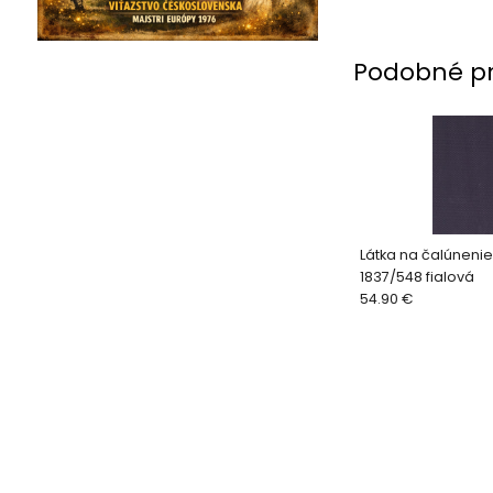
Podobné p
Látka na čalúneni
1837/548 fialová
54.90 €