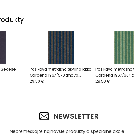
rodukty
e Secese
Pásikavá metrážna textilná látka
Pásikavá metrážna t
Gardena 1967/570 tmavo
Gardena 1967/604 
modrá
29.50 €
29.50 €
NEWSLETTER
Nepremeškajte najnovšie produkty a špeciálne akcie