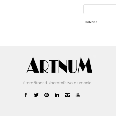
Odhlásiť
Starožitnosti, zberateľstvo a umenie.