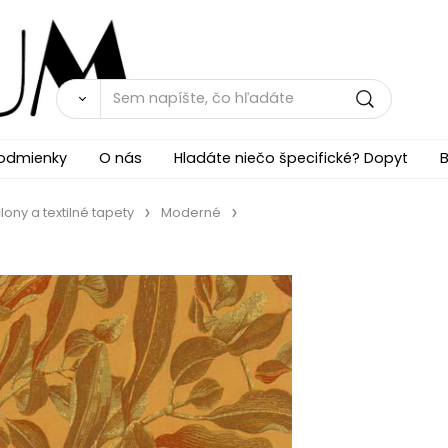
odmienky
O nás
Hladáte niečo špecifické? Dopyt
B
lony a textilné tapety
Moderné