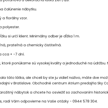
á potahová a dekoračná látka 2187/128.
 na čalúnenie nábytku.
 a florálny vzor.
a polyester.
ĺžku si určí klient. Minimálny odber je dĺžka 1 m.
á, prateľná a chemicky čistiteľná.
 cca + -7 dní.
y, ktoré ponúkame sú vysokej kvality a jednoduché na údržbu. 
jala táto látka, ale chceli by ste ju vidieť naživo, máte dve m
redajni v Bratislave. Obchodné centrum Atrium predajňa Sky Ca
arožitný nábytok a chcete ho osviežiť so zachovaním historic
ás, radi Vám odpovieme na Vaše otázky - 0944 578 304.