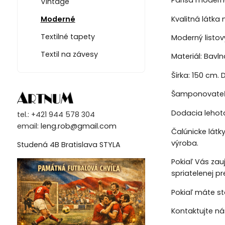
Parisa modern
Vintage
Kvalitná látka
Moderné
Textilné tapety
Moderný listový
Textil na závesy
Materiál: Bavln
Šírka: 150 cm. D
Šamponovateľn
Dodacia lehota
tel.: +421 944 578 304
email:
leng.rob@gmail.com
Čalúnicke látk
výroba.
Studená 4B Bratislava STYLA
Pokiaľ Vás zau
spriatelenej p
Pokiaľ máte st
Kontaktujte n