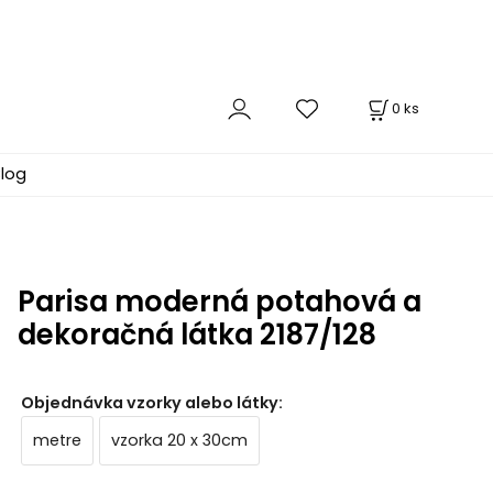
0
ks
log
Parisa moderná potahová a
dekoračná látka 2187/128
Objednávka vzorky alebo látky
:
metre
vzorka 20 x 30cm