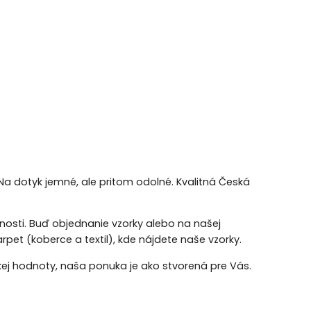
Na dotyk jemné, ale pritom odolné. Kvalitná Česká
ožnosti. Buď objednanie vzorky alebo na našej
rpet (koberce a textil), kde nájdete naše vzorky.
kej hodnoty, naša ponuka je ako stvorená pre Vás.