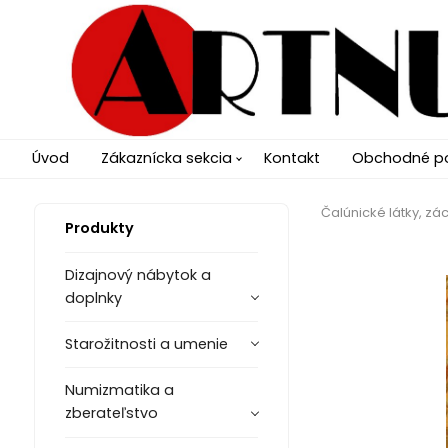
Úvod
Zákaznícka sekcia
Kontakt
Obchodné p
Čalúnické látky, zác
Produkty
Dizajnový nábytok a
doplnky
Starožitnosti a umenie
Numizmatika a
zberateľstvo