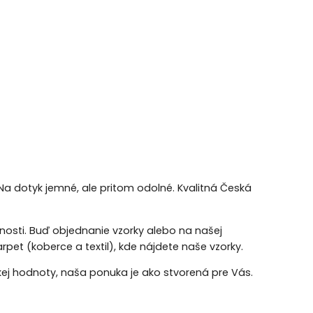
Na dotyk jemné, ale pritom odolné. Kvalitná Česká
ožnosti. Buď objednanie vzorky alebo na našej
rpet (koberce a textil), kde nájdete naše vzorky.
kej hodnoty, naša ponuka je ako stvorená pre Vás.