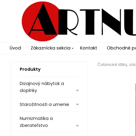
Úvod
Zákaznícka sekcia
Kontakt
Obchodné p
Čalúnické látky, zác
Produkty
Dizajnový nábytok a
doplnky
Starožitnosti a umenie
Numizmatika a
zberateľstvo