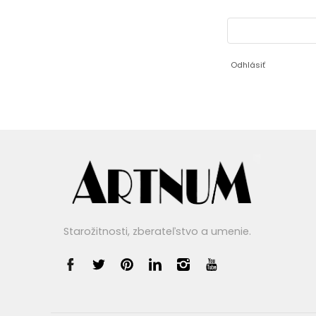
Odhlásiť
Starožitnosti, zberateľstvo a umenie.