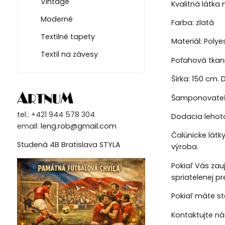
Vintage
Kvalitná látka
Moderné
Farba: zlatá
Textilné tapety
Materiál: Polye
Textil na závesy
Poťahová tkan
Šírka: 150 cm. D
Šamponovateľn
tel.: +421 944 578 304
Dodacia lehota
email:
leng.rob@gmail.com
Čalúnicke látk
Studená 4B Bratislava STYLA
výroba.
Pokiaľ Vás zau
spriatelenej p
Pokiaľ máte st
Kontaktujte n