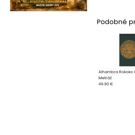
Podobné p
Alhambra Rokoko 1
Metráž
49.90 €