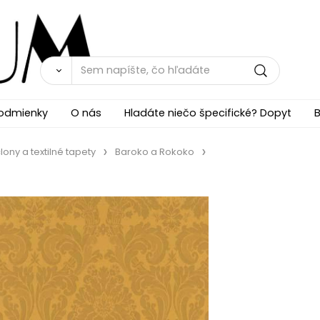
odmienky
O nás
Hladáte niečo špecifické? Dopyt
B
lony a textilné tapety
Baroko a Rokoko