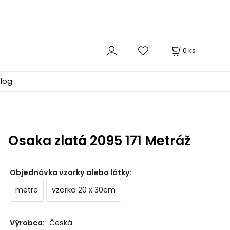
0
ks
log
Osaka zlatá 2095 171 Metráž
Objednávka vzorky alebo látky
:
metre
vzorka 20 x 30cm
Výrobca:
Česká