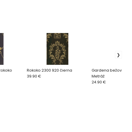
 Rokoko
Rokoko 2300 920 čierna
Gardena bežová 206
39.90 €
Metráž
24.90 €