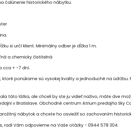
 na čalúnenie historického nábytku.
ster
ina.
ĺžku si určí klient. Minimálny odber je dĺžka 1 m.
á a chemicky čistitelná
 cca + -7 dní.
y, ktoré ponúkame sú vysokej kvality a jednoduché na údržbu. 
jala táto látka, ale chceli by ste ju vidieť naživo, máte dve m
redajni v Bratislave. Obchodné centrum Atrium predajňa Sky Ca
arožitný nábytok a chcete ho osviežiť so zachovaním historic
ás, radi Vám odpovieme na Vaše otázky - 0944 578 304.