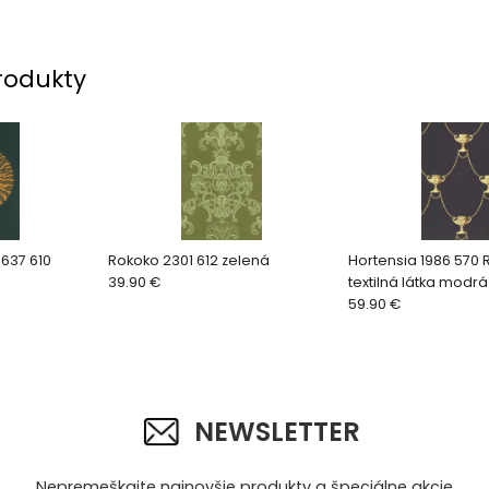
rodukty
637 610
Rokoko 2301 612 zelená
Hortensia 1986 570
39.90 €
textilná látka modrá
59.90 €
NEWSLETTER
Nepremeškajte najnovšie produkty a špeciálne akcie