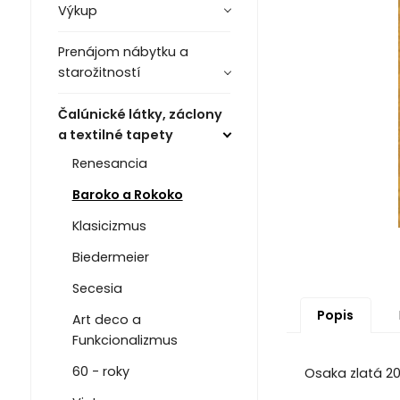
Výkup
Prenájom nábytku a
starožitností
Čalúnické látky, záclony
a textilné tapety
Renesancia
Baroko a Rokoko
Klasicizmus
Biedermeier
Secesia
Popis
Art deco a
Funkcionalizmus
60 - roky
Osaka zlatá 209