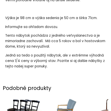
Veľmi pohodlné vhodné aj na dlhšie sedenie.
Výška je 98 cm a výška sedenia je 50 cm a šírka 71cm.
Informujte sa ohľadom dovozu.
Tento nábytok pochádza z jedného veľvyslanectva a je
mimoriadne zachovalí. Má cca 5 rokov a bol v hostovskom
dome, ktorý sa nevyužíval.
Jedná sa teda o použitý nábytok, ale v extrémne výhodná
cena 1/4 ceny a výborný stav. Pozrite si aj dalšie nábytky z
tejto našej super ponuky.
Podobné produkty