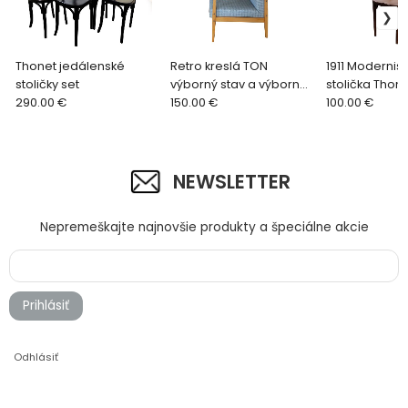
Thonet jedálenské
Retro kreslá TON
1911 Modernist
stoličky set
výborný stav a výborná
stolička Thon
290.00 €
cena
150.00 €
Nr.646
100.00 €
NEWSLETTER
Nepremeškajte najnovšie produkty a špeciálne akcie
Prihlásiť
Odhlásiť