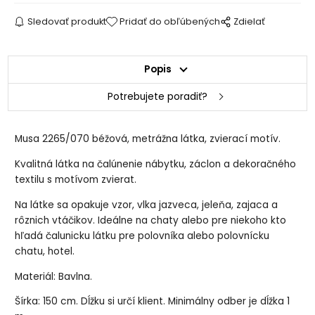
Sledovať produkt
Pridať do obľúbených
Zdielať
Popis
Potrebujete poradiť?
Musa 2265/070 béžová, metrážna látka, zvierací motív.
Kvalitná látka na čalúnenie nábytku, záclon a dekoračného
textilu s motívom zvierat.
Na látke sa opakuje vzor, vlka jazveca, jeleňa, zajaca a
rôznich vtáčikov. Ideálne na chaty alebo pre niekoho kto
hľadá čalunicku látku pre polovníka alebo polovnícku
chatu, hotel.
Materiál: Bavlna.
Šírka: 150 cm. Dĺžku si určí klient. Minimálny odber je dĺžka 1