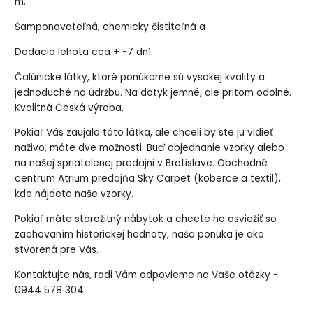
m.
Šamponovateľná, chemicky čistiteľná a
Dodacia lehota cca + -7 dní.
Čalúnicke látky, ktoré ponúkame sú vysokej kvality a
jednoduché na údržbu. Na dotyk jemné, ale pritom odolné.
Kvalitná Česká výroba.
Pokiaľ Vás zaujala táto látka, ale chceli by ste ju vidieť
naživo, máte dve možnosti. Buď objednanie vzorky alebo
na našej spriatelenej predajni v Bratislave. Obchodné
centrum Atrium predajňa Sky Carpet (koberce a textil),
kde nájdete naše vzorky.
Pokiaľ máte starožitný nábytok a chcete ho osviežiť so
zachovaním historickej hodnoty, naša ponuka je ako
stvorená pre Vás.
Kontaktujte nás, radi Vám odpovieme na Vaše otázky -
0944 578 304.