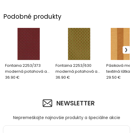
Podobné produkty
Fontaina 2253/373
Fontaina 2253/630
Pásikavá met
moderná potahová a
moderná potahová a
textilná látk
dekoračná látka
36.90 €
dekoračná látka
36.90 €
1968/174 zlatá
29.50 €
NEWSLETTER
Nepremeškajte najnovšie produkty a špeciálne akcie