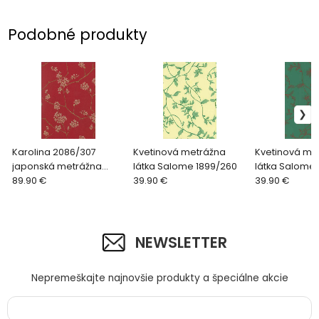
Podobné produkty
Karolina 2086/307
Kvetinová metrážna
Kvetinová me
japonská metrážna
látka Salome 1899/260
látka Salome
látka červená
89.90 €
39.90 €
39.90 €
NEWSLETTER
Nepremeškajte najnovšie produkty a špeciálne akcie