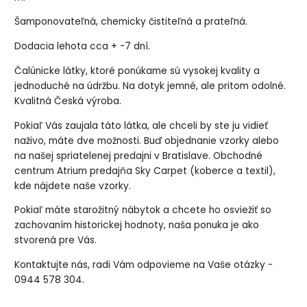
Šamponovateľná, chemicky čistiteľná a prateľná.
Dodacia lehota cca + -7 dní.
Čalúnicke látky, ktoré ponúkame sú vysokej kvality a
jednoduché na údržbu. Na dotyk jemné, ale pritom odolné.
Kvalitná Česká výroba.
Pokiaľ Vás zaujala táto látka, ale chceli by ste ju vidieť
naživo, máte dve možnosti. Buď objednanie vzorky alebo
na našej spriatelenej predajni v Bratislave. Obchodné
centrum Atrium predajňa Sky Carpet (koberce a textil),
kde nájdete naše vzorky.
Pokiaľ máte starožitný nábytok a chcete ho osviežiť so
zachovaním historickej hodnoty, naša ponuka je ako
stvorená pre Vás.
Kontaktujte nás, radi Vám odpovieme na Vaše otázky -
0944 578 304.