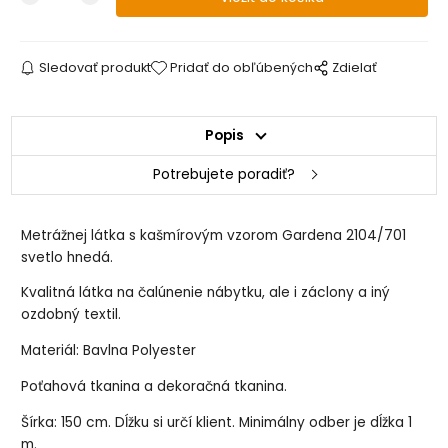
Sledovať produkt
Pridať do obľúbených
Zdielať
Popis
Potrebujete poradiť?
Metrážnej látka s kašmírovým vzorom Gardena 2104/701
svetlo hnedá.
Kvalitná látka na čalúnenie nábytku, ale i záclony a iný
ozdobný textil.
Materiál: Bavlna Polyester
Poťahová tkanina a dekoračná tkanina.
Šírka: 150 cm. Dĺžku si určí klient. Minimálny odber je dĺžka 1
m.