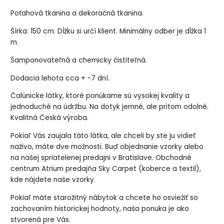
Poťahová tkanina a dekoračná tkanina.
Šírka: 150 cm. Dĺžku si určí klient. Minimálny odber je dĺžka 1
m.
Šamponovateľná a chemicky čistiteľná.
Dodacia lehota cca + -7 dní.
Čalúnicke látky, ktoré ponúkame sú vysokej kvality a
jednoduché na údržbu. Na dotyk jemné, ale pritom odolné.
Kvalitná Česká výroba.
Pokiaľ Vás zaujala táto látka, ale chceli by ste ju vidieť
naživo, máte dve možnosti. Buď objednanie vzorky alebo
na našej spriatelenej predajni v Bratislave. Obchodné
centrum Atrium predajňa Sky Carpet (koberce a textil),
kde nájdete naše vzorky.
Pokiaľ máte starožitný nábytok a chcete ho osviežiť so
zachovaním historickej hodnoty, naša ponuka je ako
stvorená pre Vás.