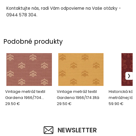
Kontaktujte nás, radi Vám odpovieme na Vaše otázky -
0944 578 304.
Podobné produkty
Vintage metráž textil
Vintage metráž textil
Historická kóp
Gardena 1966/704
Gardena 1966/174 žltá
metrážnej lát
ružová
29.50 €
29.50 €
2109/330 čer
59.90 €
NEWSLETTER