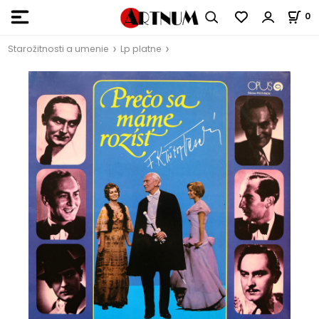
0
Starožitnosti a umenie
Lp platne