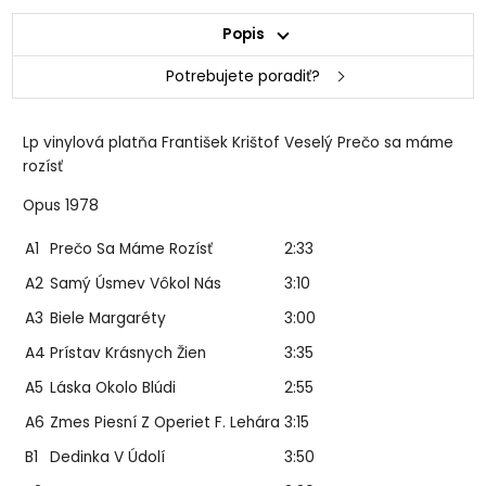
Popis
Potrebujete poradiť?
Lp vinylová platňa František Krištof Veselý Prečo sa máme
rozísť
Opus 1978
A1
Prečo Sa Máme Rozísť
2:33
A2
Samý Úsmev Vôkol Nás
3:10
A3
Biele Margaréty
3:00
A4
Prístav Krásnych Žien
3:35
A5
Láska Okolo Blúdi
2:55
A6
Zmes Piesní Z Operiet F. Lehára
3:15
B1
Dedinka V Údolí
3:50