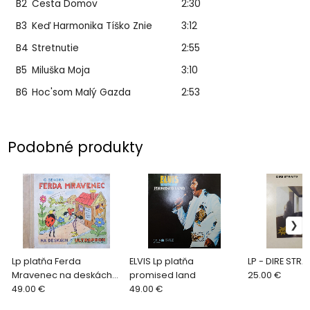
B2
Cesta Domov
2:30
B3
Keď Harmonika Tíško Znie
3:12
B4
Stretnutie
2:55
B5
Miluška Moja
3:10
B6
Hoc'som Malý Gazda
2:53
Podobné produkty
Lp platňa Ferda
ELVIS Lp platňa
LP - DIRE STRA
Mravenec na deskách
promised land
25.00 €
1940
49.00 €
49.00 €