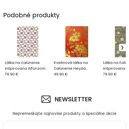
Podobné produkty
Látka na čalúnenie
Kvetinová látka na
Látka na čalú
inšpirovana Alfonzom
čalúnenie Heyda
inšpirovana 
Muchom Parisa
79.90 €
2257/271
49.90 €
Klimtom Paris
79.90 €
2537/907
2626/960
NEWSLETTER
Nepremeškajte najnovšie produkty a špeciálne akcie