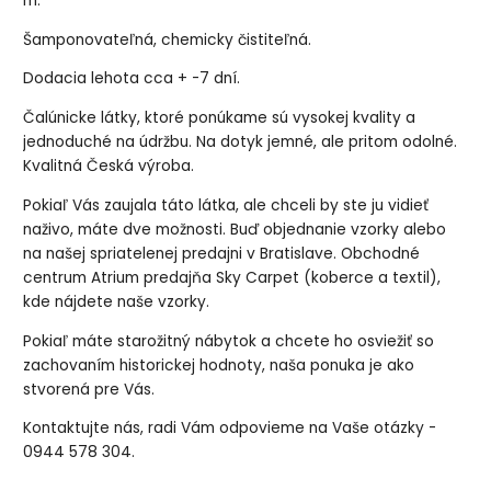
m.
Šamponovateľná, chemicky čistiteľná.
Dodacia lehota cca + -7 dní.
Čalúnicke látky, ktoré ponúkame sú vysokej kvality a
jednoduché na údržbu. Na dotyk jemné, ale pritom odolné.
Kvalitná Česká výroba.
Pokiaľ Vás zaujala táto látka, ale chceli by ste ju vidieť
naživo, máte dve možnosti. Buď objednanie vzorky alebo
na našej spriatelenej predajni v Bratislave. Obchodné
centrum Atrium predajňa Sky Carpet (koberce a textil),
kde nájdete naše vzorky.
Pokiaľ máte starožitný nábytok a chcete ho osviežiť so
zachovaním historickej hodnoty, naša ponuka je ako
stvorená pre Vás.
Kontaktujte nás, radi Vám odpovieme na Vaše otázky -
0944 578 304.