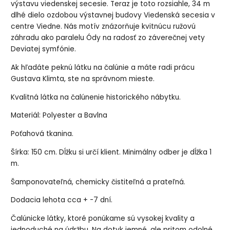
výstavu viedenskej secesie. Teraz je toto rozsiahle, 34 m
dlhé dielo ozdobou výstavnej budovy Viedenská secesia v
centre Viedne. Nás motív znázorňuje kvitnúcu ružovú
záhradu ako paralelu Ódy na radosť zo záverečnej vety
Deviatej symfónie.
Ak hľadáte peknú látku na čalúnie a máte radi prácu
Gustava Klimta, ste na správnom mieste.
Kvalitná látka na čalúnenie historického nábytku.
Materiál: Polyester a Bavlna
Poťahová tkanina.
Šírka: 150 cm. Dĺžku si určí klient. Minimálny odber je dĺžka 1
m.
Šamponovateľná, chemicky čistiteľná a prateľná.
Dodacia lehota cca + -7 dní.
Čalúnicke látky, ktoré ponúkame sú vysokej kvality a
jednoduché na údržbu. Na dotyk jemné, ale pritom odolné.