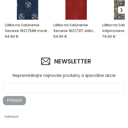
Látka na čalúnenie
Látka na čalúnenie
Látka na čalú
Secese 1827/588 modro
Secese 1827/317 zlato
inšpirovana 
sivá
54.90 €
červená
54.90 €
Klimtom Paris
79.90 €
2624/950
NEWSLETTER
Nepremeškajte najnovšie produkty a špeciálne akcie
Prihlásiť
Odhlásiť