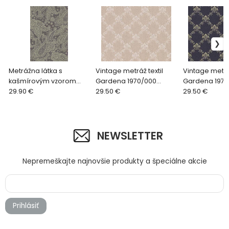
Metrážna látka s
Vintage metráž textil
Vintage metráž
kašmírovým vzorom
Gardena 1970/000
Gardena 1970
Gardena 2104/831 šedá
29.90 €
béžová
29.50 €
čierna
29.50 €
NEWSLETTER
Nepremeškajte najnovšie produkty a špeciálne akcie
Prihlásiť