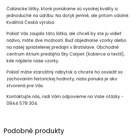
Čalúnicke látky, ktoré ponúkame sú vysokej kvality a
jednoduché na údržbu. Na dotyk jemné, ale pritom odolné.
Kvalitná Česká výroba.
Pokiaľ Vás zaujala táto látka, ale chceli by ste ju vidieť
naživo, máte dve možnosti. Buď objednanie vzorky alebo
na našej spriatelenej predajni v Bratislave. Obchodné
centrum Atrium predajňa Sky Carpet (koberce a textil),
kde nájdete naše vzorky.
Pokiaľ máte starožitný nábytok a chcete ho osviežiť so
zachovaním historickej hodnoty, naša ponuka je ako
stvorená pre Vás.
Kontaktujte nás, radi Vám odpovieme na Vaše otázky -
0944 578 304.
Podobné produkty