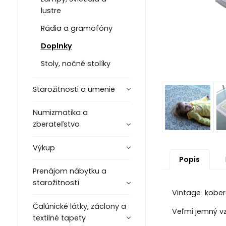
lustre
Rádia a gramofóny
Doplnky
Stoly, nočné stolíky
Starožitnosti a umenie
Numizmatika a
zberateľstvo
Výkup
Popis
Prenájom nábytku a
starožitností
Vintage kobere
Čalúnické látky, záclony a
Veľmi jemný vz
textilné tapety