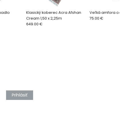
rkadlo
Klasický koberec Acra Afshan
Veľká amfora cca 19
Cream 1,50 x 2,25m
75.00 €
649.00 €
Prihlásiť