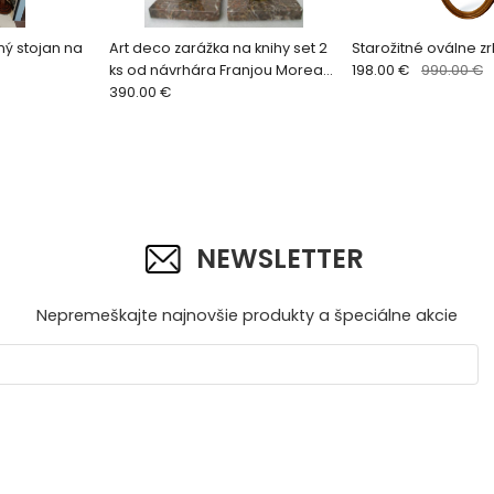
ný stojan na
Art deco zarážka na knihy set 2
Starožitné oválne z
ks od návrhára Franjou Moreau
198.00 €
990.00 €
1925
390.00 €
NEWSLETTER
Nepremeškajte najnovšie produkty a špeciálne akcie