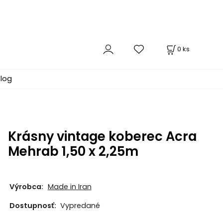
0
ks
log
Krásny vintage koberec Acra
Mehrab 1,50 x 2,25m
Výrobca:
Made in Iran
Dostupnosť:
Vypredané