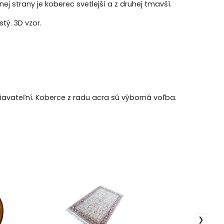
j strany je koberec svetlejší a z druhej tmavší.
tý. 3D vzor.
avateľní. Koberce z radu acra sú výborná voľba.