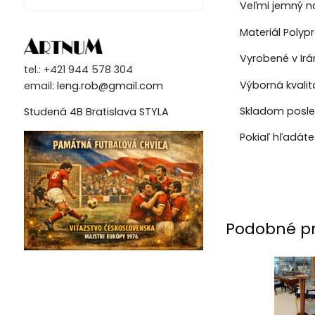
Veľmi jemný na
Materiál Polyp
Vyrobené v Irá
tel.: +421 944 578 304
Výborná kvalit
email:
leng.rob@gmail.com
Skladom posle
Studená 4B Bratislava STYLA
Pokiaľ hľadáte
Podobné p