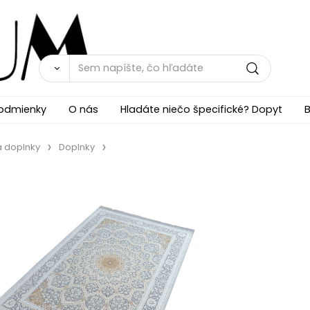
odmienky
O nás
Hladáte niečo špecifické? Dopyt
B
a doplnky
Doplnky