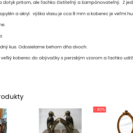
 dotyk pritom, ale ľachko čistiteľný a šampónovateľný. Z jedne
ropylén a akryl. výška vlasu je cca 8 mm a koberec je veľmi hus
ne.
a.
dný kus. Odosielame behom dňa dvoch.
 veľký koberec do obývačky s perzským vzorom a ľachko udrži
rodukty
- 80%