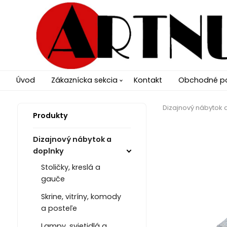
Úvod
Zákaznícka sekcia
Kontakt
Obchodné p
Dizajnový nábytok 
Produkty
Dizajnový nábytok a
doplnky
Stoličky, kreslá a
gauče
Skrine, vitríny, komody
a posteľe
Lampy, svietidlá a