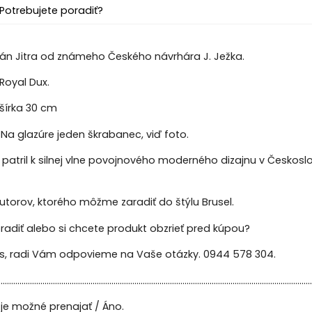
Potrebujete poradiť?
lán Jitra od známeho Českého návrhára J. Ježka.
Royal Dux.
šírka 30 cm
 Na glazúre jeden škrabanec, viď foto.
 patril k silnej vlne povojnového moderného dizajnu v Česko
autorov, ktorého môžme zaradiť do štýlu Brusel.
radiť alebo si chcete produkt obzrieť pred kúpou?
ás, radi Vám odpovieme na Vaše otázky. 0944 578 304.
......................................................................................................................................................
je možné prenajať / Áno.