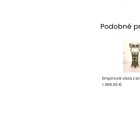
Podobné p
Empirová váza z b
1 369.00 €