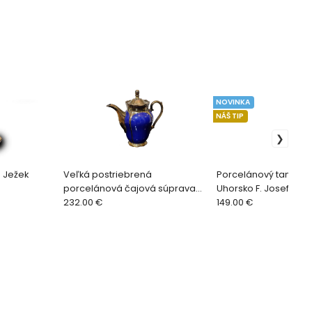
NOVINKA
NÁŠ TIP
. Ježek
Veľká postriebrená
Porcelánový tanier 
porcelánová čajová súprava
Uhorsko F. Josef a Vilh
Bavaria
232.00 €
stav
149.00 €