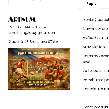
Popis
Ikonický porce
tel.: +421 944 578 304
Navrhnutý pre 
email:
leng.rob@gmail.com
Výška 37cm a 
Studená 4B Bratislava STYLA
Stav: viď foto.
Jaroslav Ježek
svete.
Je to jeden z 
Potrebujete po
Kontaktujte n
...................................
Tento produkt 