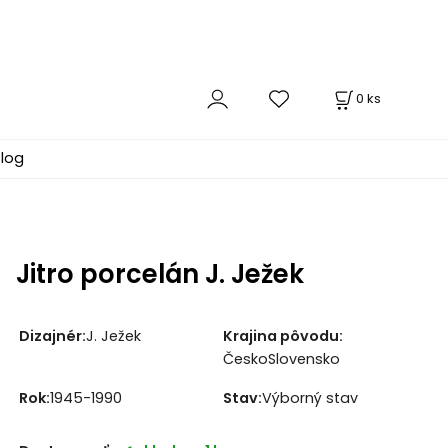
0
ks
log
Jitro porcelán J. Ježek
Dizajnér:
J. Ježek
Krajina pôvodu:
ČeskoSlovensko
Rok:
1945-1990
Stav:
Výborný stav