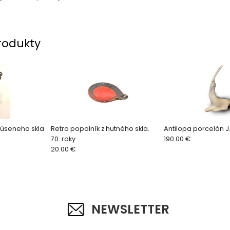
rodukty
rúseneho skla
Retro popolník z hutného skla.
Antilopa porcelán J
70. roky
190.00 €
20.00 €
NEWSLETTER