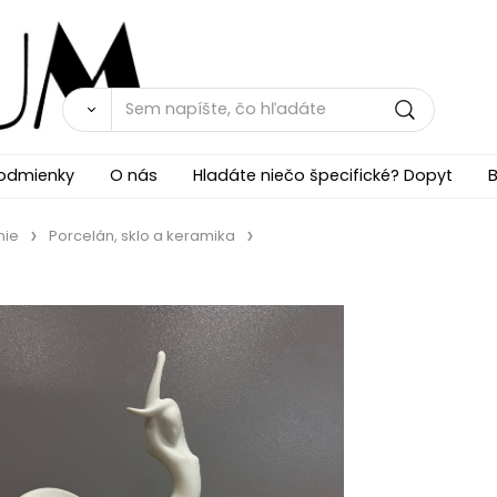
odmienky
O nás
Hladáte niečo špecifické? Dopyt
B
nie
Porcelán, sklo a keramika