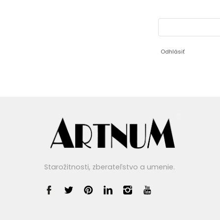
Odhlásiť
Starožitnosti, zberateľstvo a umenie.