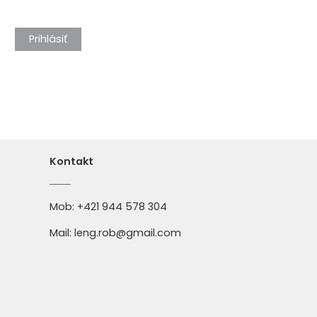
Prihlásiť
Kontakt
Mob:
+421 944 578 304
Mail:
leng.rob@gmail.com