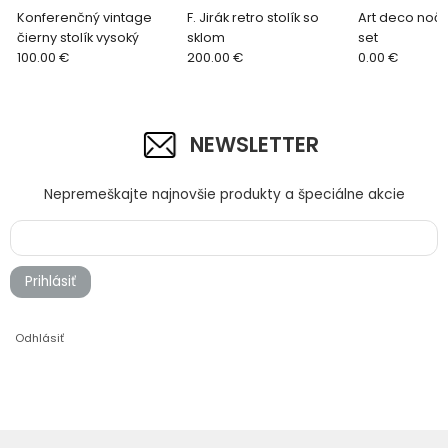
Konferenčný vintage
F. Jirák retro stolík so
Art deco nočn
čierny stolík vysoký
sklom
set
100.00 €
200.00 €
0.00 €
NEWSLETTER
Nepremeškajte najnovšie produkty a špeciálne akcie
Prihlásiť
Odhlásiť