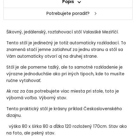
Popis
Potrebujete poradiť?
Šikovný, jedálenský, rozťahovací stôl Valasšké Meziříčí.
Tento stôl je jedinečný je totiž automaticky rozkladací. To
znamená stačí jemne zatiahnuť za jednu stranu a stôl sa
Vám automaticky otvorí aj na druhej strane.
Stôl je ale pomerne tažký, ale to samotné rozkladenie je
výrazne jednoduchšie ako pri iných tipoch, kde to musíte
ručne vytahovať.
Ak raz za čas potrebujete viac miesta pri stole, toto je
výborná voľba. Výborný stav.
Tento praktický stôl je krásny príklad Československého
dizajnu.
výška 80 x šírka 80 a dĺžka 120 rozložený 170cm. Stav ako
na foto, ale pekný stav.