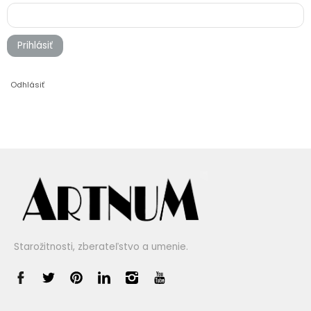
Prihlásiť
Odhlásiť
Starožitnosti, zberateľstvo a umenie.