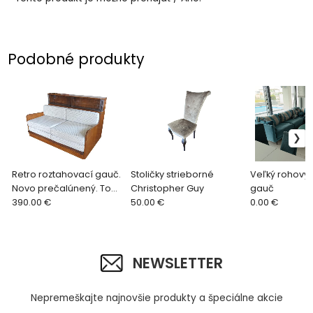
Podobné produkty
Retro roztahovací gauč.
Stoličky strieborné
Veľký rohový 
Novo prečalúnený. Top
Christopher Guy
gauč
stav.
390.00 €
50.00 €
0.00 €
NEWSLETTER
Nepremeškajte najnovšie produkty a špeciálne akcie