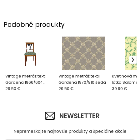
Podobné produkty
Vintage metráž textil
Vintage metráž textil
Kvetinová me
Gardena 1966/604
Gardena 1970/810 šedá
látka Salome
zelená
29.50 €
29.50 €
39.90 €
NEWSLETTER
Nepremeškajte najnovšie produkty a špeciálne akcie