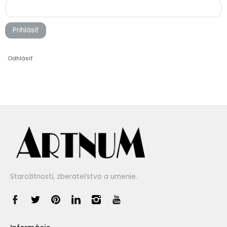
Prihlásiť
Odhlásiť
Starožitnosti, zberateľstvo a umenie.