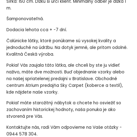
Šírka: 150 cm. Dĺžku si určí klient. Minimálny odber je dĺžka 1
m.
Šamponovateľná.
Dodacia lehota cca + -7 dní.
Čalúnicke látky, ktoré ponúkame sú vysokej kvality a
jednoduché na údržbu. Na dotyk jemné, ale pritom odolné.
Kvalitná Česká výroba.
Pokiaľ Vás zaujala táto látka, ale chceli by ste ju vidieť
naživo, máte dve možnosti. Buď objednanie vzorky alebo
na našej spriatelenej predajni v Bratislave. Obchodné
centrum Atrium predajňa Sky Carpet (koberce a textil),
kde nájdete naše vzorky.
Pokiaľ máte starožitný nábytok a chcete ho osviežiť so
zachovaním historickej hodnoty, naša ponuka je ako
stvorená pre Vás.
Kontaktujte nás, radi Vám odpovieme na Vaše otázky -
0944 578 304.