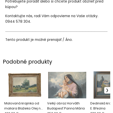
Potrebujete poradiť alebo si chcete produkt obzrieť pred
kúpou?
Kontaktujte nás, radi Vám odpovieme na Vaše otázky.
0944 578 304.
..............................................................................................................................................
Tento produkt je možné prenajať / Áno.
Podobné produkty
Malovaná krajinka od
Velký obraz Horváth
Dedinská kraj
maliara Blažeka Olej na
Budapesť Panna Mária
E. Březina