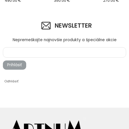
plátne
490.00 €
350.00 €
270.00 €
NEWSLETTER
Nepremeškajte najnovšie produkty a špeciálne akcie
Prihlásiť
Odhlásiť