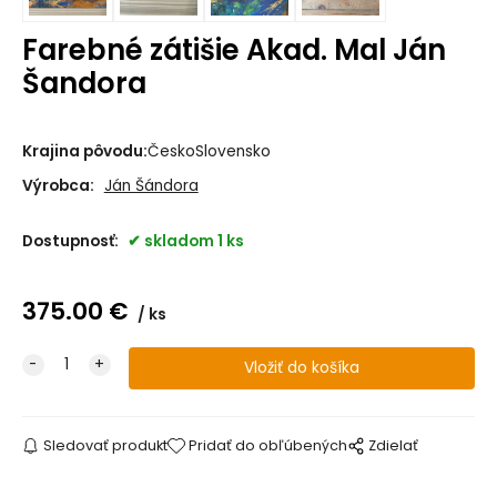
Farebné zátišie Akad. Mal Ján
Šandora
Krajina pôvodu:
ČeskoSlovensko
Výrobca:
Ján Šándora
Dostupnosť:
skladom 1 ks
375.00
€
ks
Sledovať produkt
Pridať do obľúbených
Zdielať