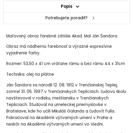
Popis
Potrebujete poradiť?
Maľovaný obraz farebné zátišie Akad. Mal Ján Šandora
Obraz má nádhernú farebnosť a výrazné expresívne
vyjadrenie farby.
Rozmer: 53,50 x 41 cm vrátane rámu a bez rámu 44 x 31cm
Technika: olej na plátne
Ján Šandora sa narodil 12. 08. 1912 v Trenčianskej Teplej,
zomrel 31. 05. 1997 v Trenčianskych Tepliciach. Ľudovú školu
navštevoval v rodisku, meštiansku v Trenčianskych
Tepliciach. Študoval na umeleckej priemyslovke v
Bratislave, kde ho učili Mikuláš Galanda a Ľudovít Fulla.
Pokračoval na Akadémii výtvarných umení v Prahe a
neskôr na Akadémii výtvarných umení vo Viedni.