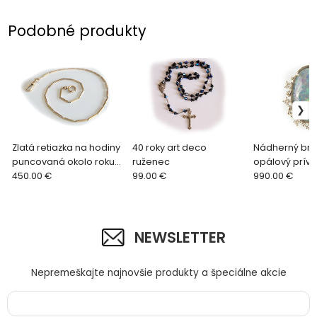
Podobné produkty
Zlatá retiazka na hodiny
40 roky art deco
Nádherný bril
puncovaná okolo roku
ruženec
opálový príve
1900 švajčiarsko
450.00 €
99.00 €
bieleho zlata, 
990.00 €
NEWSLETTER
Nepremeškajte najnovšie produkty a špeciálne akcie