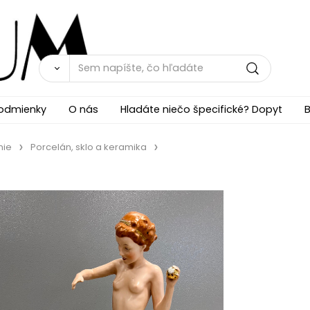
odmienky
O nás
Hladáte niečo špecifické? Dopyt
B
nie
Porcelán, sklo a keramika