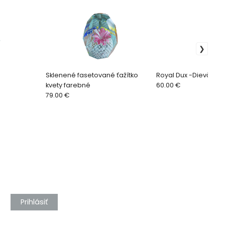
Sklenené fasetované ťažítko
Royal Dux -Dievča
kvety farebné
60.00 €
79.00 €
Prihlásiť