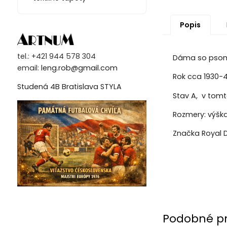
Popis
tel.: +421 944 578 304
Dáma so psom 
email:
leng.rob@gmail.com
Rok cca 1930-4
Studená 4B Bratislava STYLA
Stav A, v tomt
Rozmery:
výšk
Značka Royal 
Podobné p