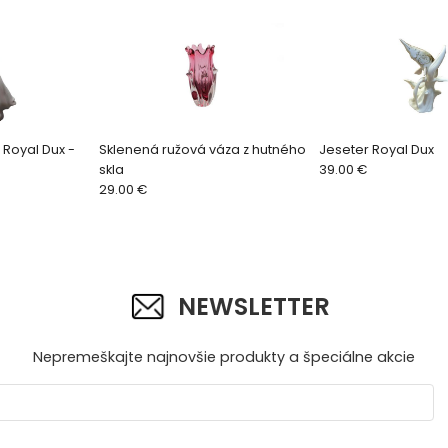
 Royal Dux -
Sklenená ružová váza z hutného
Jeseter Royal Dux
skla
39.00 €
29.00 €
NEWSLETTER
Nepremeškajte najnovšie produkty a špeciálne akcie