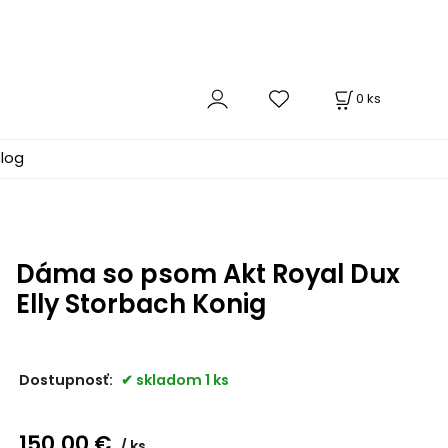
0
ks
log
Dáma so psom Akt Royal Dux
Elly Storbach Konig
Dostupnosť:
skladom 1 ks
150.00
€
ks