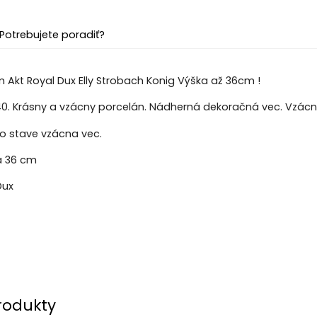
Potrebujete poradiť?
Akt Royal Dux Elly Strobach Konig Výška až 36cm !
0. Krásny a vzácny porcelán. Nádherná dekoračná vec. Vzácne
o stave vzácna vec.
a 36 cm
Dux
rodukty