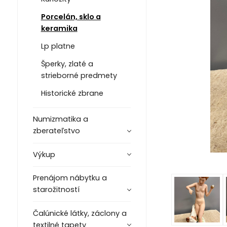
Porcelán, sklo a
keramika
Lp platne
Šperky, zlaté a
strieborné predmety
Historické zbrane
Numizmatika a
zberateľstvo
Výkup
Prenájom nábytku a
starožitností
Čalúnické látky, záclony a
textilné tapety