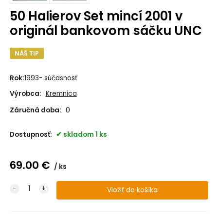
50 Halierov Set mincí 2001 v
originál bankovom sáčku UNC
NÁŠ TIP
Rok:
1993- súčasnosť
Výrobca:
Kremnica
Záručná doba:
0
Dostupnosť:
skladom 1 ks
69.00
€
ks