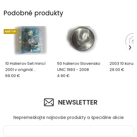
Podobné produkty
NÁŠ TIP
10 Halierov Set mincí
50 halierov Slovensko
2003 10 koru
2001 v originál
UNC 1993 - 2008
29.00 €
bankovom sáčku UNC
69.00 €
4.90 €
NEWSLETTER
Nepremeškajte najnovšie produkty a špeciálne akcie