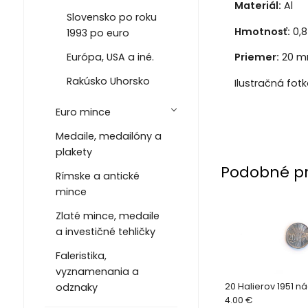
Materiál:
Al
Slovensko po roku
Hmotnosť:
0,8
1993 po euro
Európa, USA a iné.
Priemer:
20 
Rakúsko Uhorsko
Ilustračná fot
Euro mince
Medaile, medailóny a
plakety
Podobné p
Rímske a antické
mince
Zlaté mince, medaile
a investičné tehličky
Faleristika,
vyznamenania a
odznaky
20 Halierov 1951 n
4.00 €