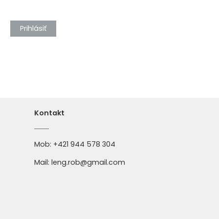
Prihlásiť
Kontakt
Mob:
+421 944 578 304
Mail:
leng.rob@gmail.com