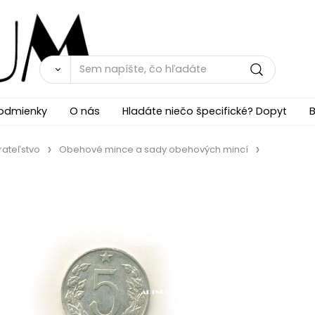
odmienky
O nás
Hladáte niečo špecifické? Dopyt
B
rateľstvo
Obehové mince a sady obehových mincí