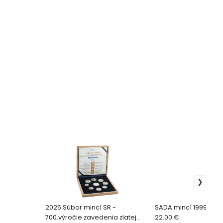
2025 Súbor mincí SR -
SADA mincí 1999 Slo
700.výročie zavedenia zlatej
22.00 €