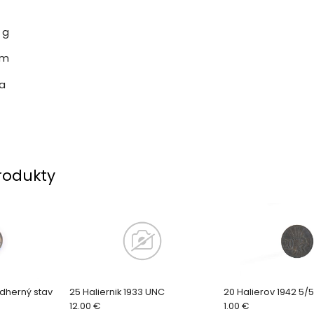
 g
mm
ka
rodukty
ádherný stav
25 Haliernik 1933 UNC
20 Halierov 1942 5/5
12.00 €
1.00 €