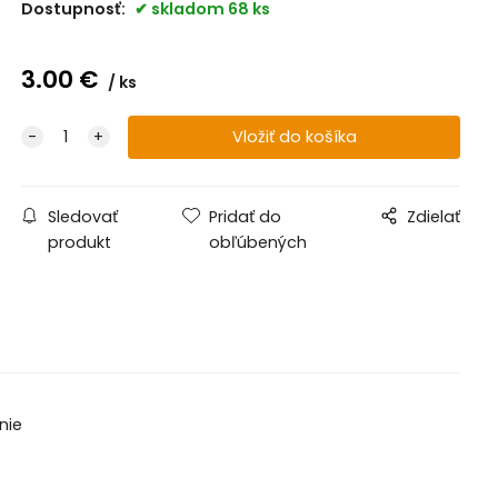
Dostupnosť:
skladom 68 ks
3.00
€
ks
Sledovať
Pridať do
Zdielať
produkt
obľúbených
anie