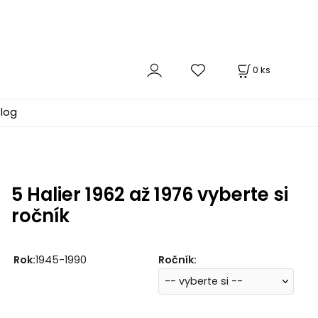
0
ks
log
5 Halier 1962 až 1976 vyberte si
ročník
Rok:
1945-1990
Ročník
: