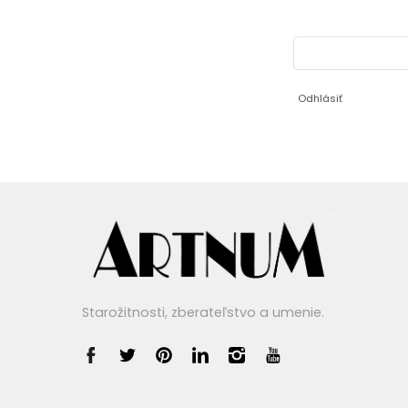
Odhlásiť
Starožitnosti, zberateľstvo a umenie.