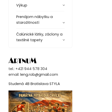
Výkup
Prenájom nábytku a
starožitností
Čalúnické látky, záclony a
textilné tapety
tel.: +421 944 578 304
email:
leng.rob@gmail.com
Studená 4B Bratislava STYLA