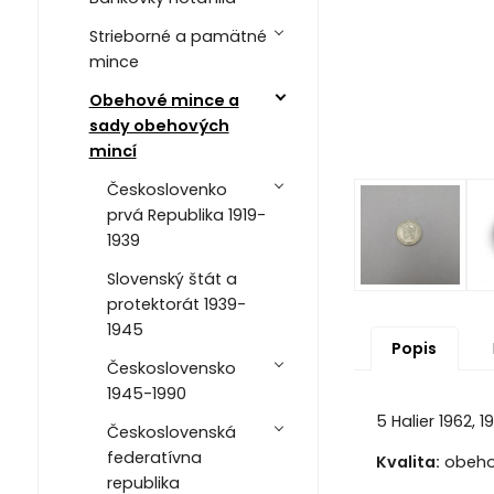
Strieborné a pamätné
mince
Obehové mince a
sady obehových
mincí
Českoslovenko
prvá Republika 1919-
1939
Slovenský štát a
protektorát 1939-
1945
Popis
Československo
1945-1990
5 Halier 1962, 1
Československá
federatívna
Kvalita:
obehov
republika