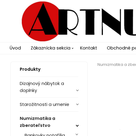
Úvod
Zákaznícka sekcia
Kontakt
Obchodné p
Numizmatika a zbe
Produkty
Dizajnový nábytok a
doplnky
Starožitnosti a umenie
Numizmatika a
zberateľstvo
Bankovky notafília