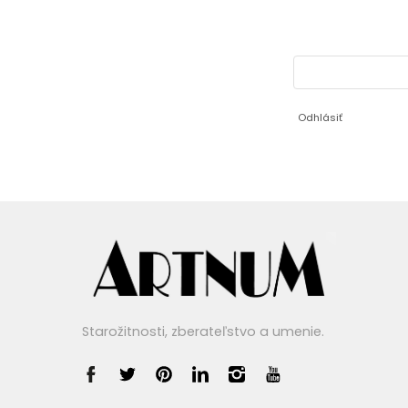
Odhlásiť
Starožitnosti, zberateľstvo a umenie.