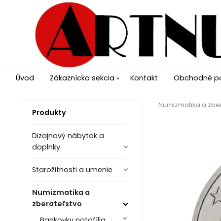
Úvod
Zákaznícka sekcia
Kontakt
Obchodné p
Numizmatika a zbe
Produkty
Dizajnový nábytok a
doplnky
Starožitnosti a umenie
Numizmatika a
zberateľstvo
Bankovky notafília