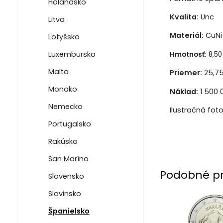
Holandsko
Kvalita:
Unc
Litva
Materiál:
CuNi 
Lotyšsko
Luxembursko
Hmotnosť:
8,50
Malta
Priemer:
25,7
Monako
Náklad:
1 500 
Nemecko
Ilustračná fot
Portugalsko
Rakúsko
San Maríno
Podobné p
Slovensko
Slovinsko
Španielsko