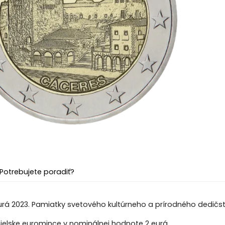
Potrebujete poradiť?
urá 2023. Pamiatky svetového kultúrneho a prírodného dedič
elske euromince v nominálnej hodnote 2 eurá.