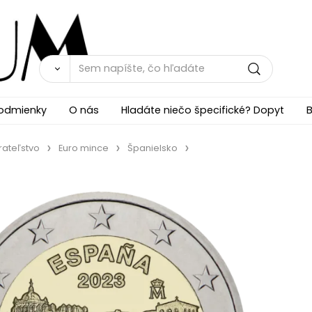
odmienky
O nás
Hladáte niečo špecifické? Dopyt
B
rateľstvo
Euro mince
Španielsko