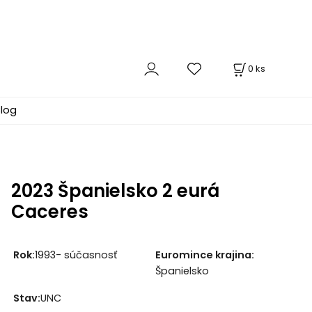
0
ks
log
2023 Španielsko 2 eurá
Caceres
Rok:
1993- súčasnosť
Euromince krajina:
Španielsko
Stav:
UNC