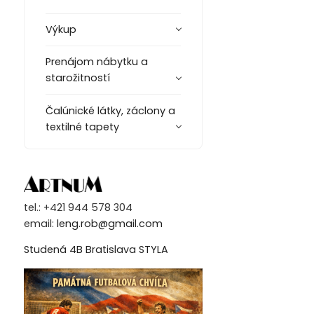
Výkup
Prenájom nábytku a
starožitností
Čalúnické látky, záclony a
textilné tapety
tel.: +421 944 578 304
email:
leng.rob@gmail.com
Studená 4B Bratislava STYLA