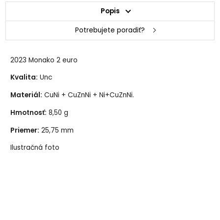
Popis
Potrebujete poradiť?
2023 Monako 2 euro
Kvalita:
Unc
Materiál:
CuNi + CuZnNi + Ni+CuZnNi.
Hmotnosť:
8,50 g
Priemer:
25,75 mm
Ilustračná foto