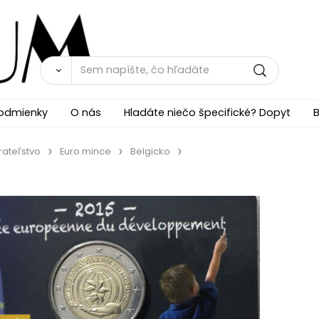
odmienky
O nás
Hladáte niečo špecifické? Dopyt
B
rateľstvo
Euro mince
Belgicko