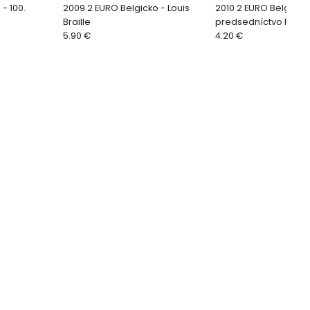
 - 100.
2009 2 EURO Belgicko - Louis
2010 2 EURO Belgicko 
Braille
predsedníctvo Rady 
5.90 €
4.20 €