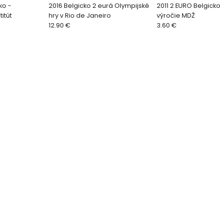
ko -
2016 Belgicko 2 eurá Olympijské
2011 2 EURO Belgicko
itút
hry v Rio de Janeiro
výročie MDŽ
12.90 €
3.60 €