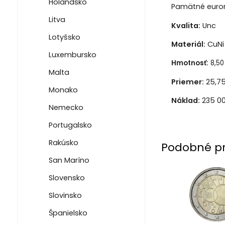
Holandsko
Pamätné eurom
Litva
Kvalita:
Unc
Lotyšsko
Materiál:
CuNi 
Luxembursko
Hmotnosť:
8,50
Malta
Priemer:
25,7
Monako
Náklad:
235 00
Nemecko
Portugalsko
Rakúsko
Podobné p
San Maríno
Slovensko
Slovinsko
Španielsko