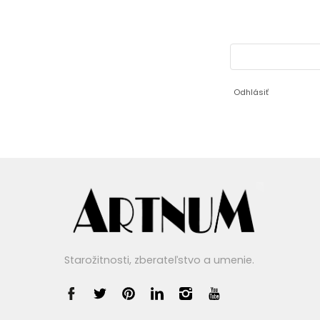
Odhlásiť
Starožitnosti, zberateľstvo a umenie.