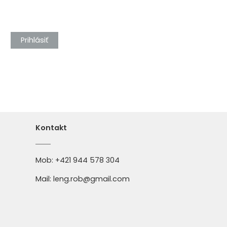
Prihlásiť
Kontakt
Mob:
+421 944 578 304
Mail:
leng.rob@gmail.com