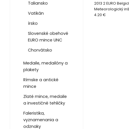
Taliansko
2013 2 EURO Belgic
Meteorologický inšt
Vatikán
4.20 €
írsko
Slovenské obehové
EURO mince UNC
Chorvátsko
Medaile, medailóny a
plakety
Rímske a antické
mince
Zlaté mince, medaile
a investičné tehličky
Faleristika,
vyznamenania a
odznaky