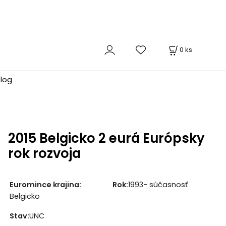
0
ks
log
2015 Belgicko 2 eurá Európsky
rok rozvoja
Euromince krajina:
Rok:
1993- súčasnosť
Belgicko
Stav:
UNC