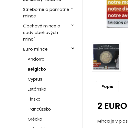
Strieborné a pamätné
mince
Obehové mince a
sady obehových
mincí
Euro mince
Andorra
Belgicko
Cyprus
Popis
Estónsko
Fínsko
2 EURO
Francúzsko
Grécko
Minca je v pla