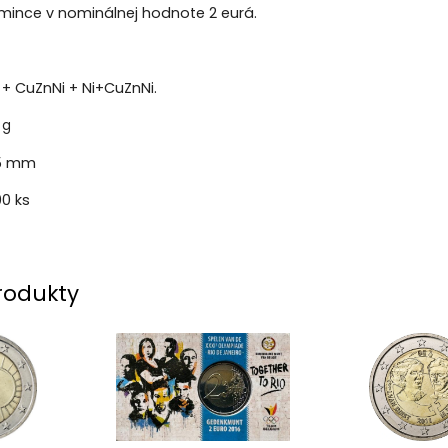
ince v nominálnej hodnote 2 eurá.
+ CuZnNi + Ni+CuZnNi.
 g
5 mm
0 ks
rodukty