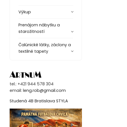
Výkup
Prenájom nábytku a
starožitností
Čalúnické látky, záclony a
textilné tapety
tel.: +421 944 578 304
email:
leng.rob@gmail.com
Studená 4B Bratislava STYLA