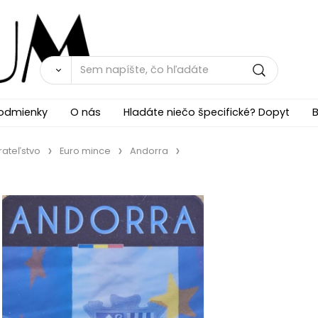
odmienky
O nás
Hladáte niečo špecifické? Dopyt
B
rateľstvo
Euro mince
Andorra