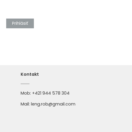
Prihlásiť
Kontakt
Mob:
+421 944 578 304
Mail:
leng.rob@gmail.com