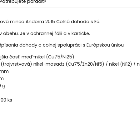
Potrebujete poradiť?
ová minca Andorra 2015 Colná dohoda s Eú.
 obehu. Je v ochrannej fólii a v kartičke.
dpísania dohody o colnej spolupráci s Európskou úniou
ajšia časť: meď-nikel (Cu75/Ni25)
 (trojvrstvová) nikel-mosadz (Cu75/Zn20/Ni5) / nikel (Ni12) 
5 mm
mm
0 g
000 ks