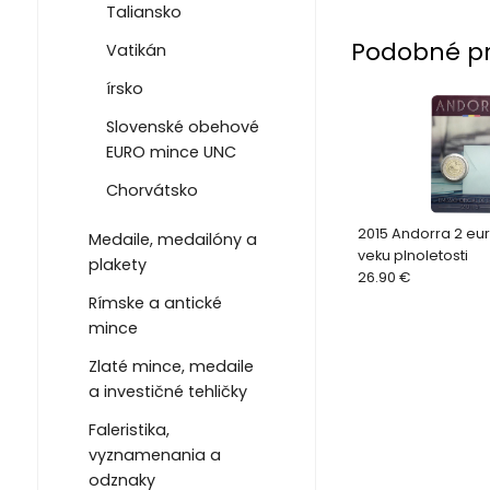
Taliansko
Podobné p
Vatikán
írsko
Slovenské obehové
EURO mince UNC
Chorvátsko
2015 Andorra 2 eu
Medaile, medailóny a
veku plnoletosti
plakety
26.90 €
Rímske a antické
mince
Zlaté mince, medaile
a investičné tehličky
Faleristika,
vyznamenania a
odznaky