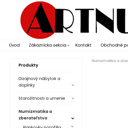
Úvod
Zákaznícka sekcia
Kontakt
Obchodné p
Numizmatika a zbe
Produkty
Dizajnový nábytok a
doplnky
Starožitnosti a umenie
Numizmatika a
zberateľstvo
Bankovky notafília