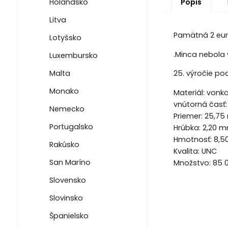
Holandsko
Popis
Litva
Pamätná 2 eur
Lotyšsko
.Minca nebola v
Luxembursko
Malta
25. výročie po
Monako
Materiál: vonk
vnútorná časť:
Nemecko
Priemer: 25,7
Portugalsko
Hrúbka: 2,20 
Hmotnosť: 8,5
Rakúsko
Kvalita: UNC
San Maríno
Množstvo: 85 
Slovensko
Slovinsko
Španielsko