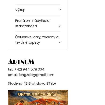
Výkup
Prenájom nábytku a
starožitností
Čalúnické látky, záclony a
textilné tapety
tel.: +421 944 578 304
email:
leng.rob@gmail.com
Studená 4B Bratislava STYLA