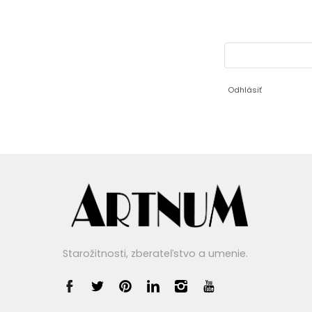
Odhlásiť
Starožitnosti, zberateľstvo a umenie.