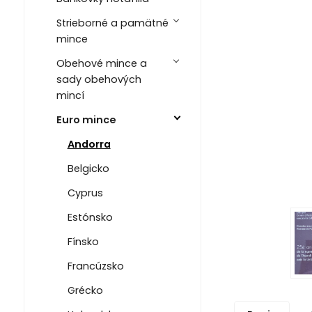
Strieborné a pamätné
mince
Obehové mince a
sady obehových
mincí
Euro mince
Andorra
Belgicko
Cyprus
Estónsko
Fínsko
Francúzsko
Grécko