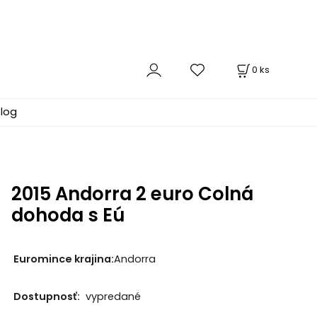
0
ks
log
2015 Andorra 2 euro Colná
dohoda s Eú
Euromince krajina:
Andorra
Dostupnosť:
vypredané