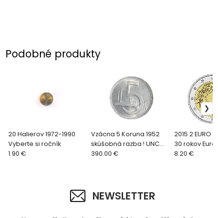
Podobné produkty
20 Halierov 1972-1990
Vzácna 5 Koruna 1952
2015 2 EURO 
Vyberte si ročník
skúšobná razba ! UNC
30 rokov Europ
1.90 €
ORIGINáL!
390.00 €
A
8.20 €
NEWSLETTER