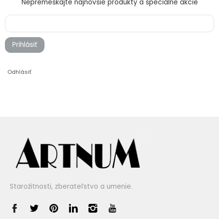
Nepremeškajte najnovšie produkty a špeciálne akcie
Prihlásiť
Odhlásiť
Starožitnosti, zberateľstvo a umenie.