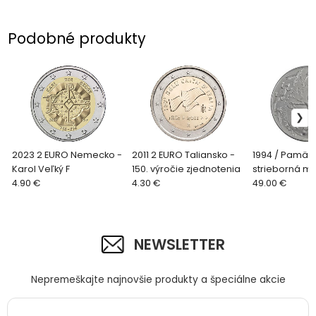
Podobné produkty
2023 2 EURO Nemecko -
2011 2 EURO Taliansko -
1994 / Pamät
Karol Veľký F
150. výročie zjednotenia
strieborná mi
4.90 €
4.30 €
kč Ochrana a
49.00 €
životného pro
NEWSLETTER
Nepremeškajte najnovšie produkty a špeciálne akcie