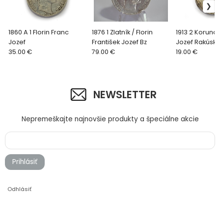
1860 A 1 Florin Franc
1876 1 Zlatník / Florin
1913 2 Koruna 
Jozef
František Jozef Bz
Jozef Rakúsk
35.00 €
79.00 €
19.00 €
NEWSLETTER
Nepremeškajte najnovšie produkty a špeciálne akcie
Prihlásiť
Odhlásiť