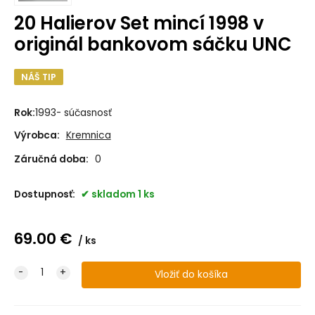
20 Halierov Set mincí 1998 v
originál bankovom sáčku UNC
NÁŠ TIP
Rok:
1993- súčasnosť
Výrobca:
Kremnica
Záručná doba:
0
Dostupnosť:
skladom 1 ks
69.00
€
ks