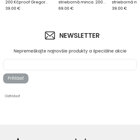
200 Kčproof Gregor
strieborná minca. 200
strieborná mi
Mendel 200 kč
39.00 €
kč. 200. výročie Českej
69.00 €
výročie naro
39.00 €
omše vianočnej Jakuba
Františka Pal
Jana Ryby
Kč
NEWSLETTER
Nepremeškajte najnovšie produkty a špeciálne akcie
Prihlásiť
Odhlásiť