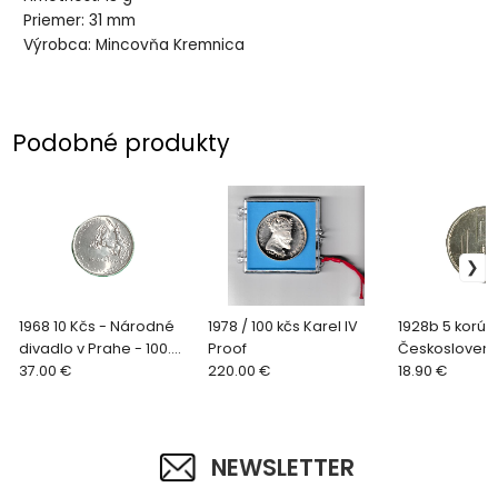
Priemer: 31 mm
Výrobca: Mincovňa Kremnica
Podobné produkty
1968 10 Kčs - Národné
1978 / 100 kčs Karel IV
1928b 5 korún
divadlo v Prahe - 100.
Proof
Českosloven
výročie položenia
37.00 €
220.00 €
18.90 €
základného kameňa
NEWSLETTER