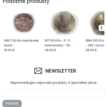
Podobné produkty
1991 / 50 kčs Mariánske
1971 50 Kčs - P. O.
1984 100 Kčs -
lázne
Hviezdoslav - 50.
- 300. výročie
16.00 €
výročie úmrtia
29.00 €
narodenia
28.00 €
NEWSLETTER
Nepremeškajte najnovšie produkty a špeciálne akcie
Prihlásiť