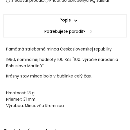
Sledovať produkt
Pridať do obľúbených
Zdielať
Popis
Potrebujete poradiť?
Pamätná strieborná minca Československej republiky.
1990, nominálnej hodnoty 100 Kčs "100. výročie narodenia
Bohuslava Martinů“
Krásny stav minca bola v bublinke celý čas.
Hmotnosť: 13 g
Priemer: 31 mm
Výrobca: Mincovňa Kremnica