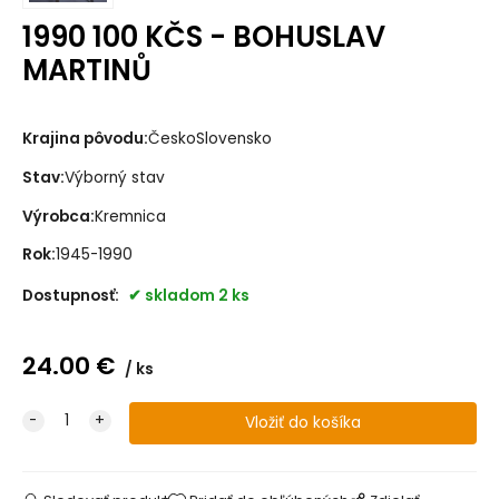
1990 100 KČS - BOHUSLAV
MARTINŮ
Krajina pôvodu:
ČeskoSlovensko
Stav:
Výborný stav
Výrobca:
Kremnica
Rok:
1945-1990
Dostupnosť:
skladom 2 ks
24.00
€
ks