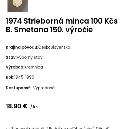
1974 Strieborná minca 100 Kčs
B. Smetana 150. výročie
Krajina pôvodu:
ČeskoSlovensko
Stav:
Výborný stav
Výrobca:
Kremnica
Rok:
1945-1990
Dostupnosť:
Vypredané
18.90
€
ks
Sledovať produkt
Pridať do obľúbených
Zdielať