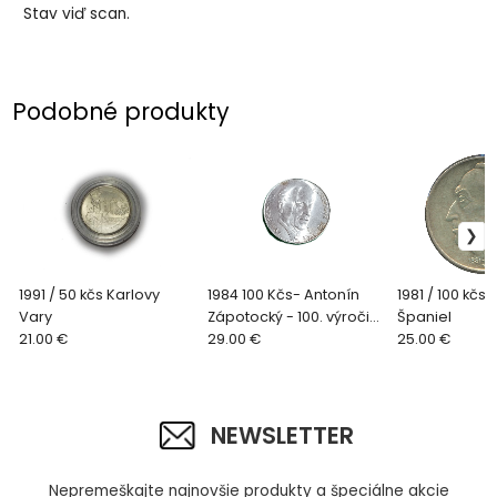
Stav viď scan.
Podobné produkty
1991 / 50 kčs Karlovy
1984 100 Kčs- Antonín
1981 / 100 kčs 
Vary
Zápotocký - 100. výročie
Španiel
21.00 €
narodenia
29.00 €
25.00 €
NEWSLETTER
Nepremeškajte najnovšie produkty a špeciálne akcie