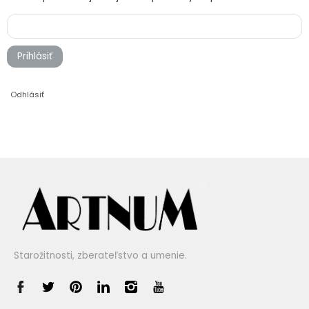
Prihlásiť
Odhlásiť
Starožitnosti, zberateľstvo a umenie.