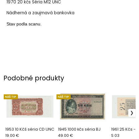
1970 20 kčs Séria M12 UNC
Nádherná a zaujmavá bankovka
Stav podla scanu.
Podobné produkty
NÁŠ TIP
NÁŠ TIP
1953 10 Kčš séria CD UNC
1945 1000 kčs séria BJ
1961 25 Kčs - 
19.00 €
49.00 €
S 03