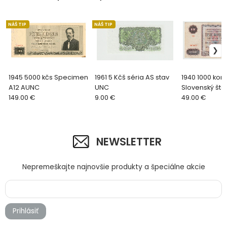
NÁŠ TIP
NÁŠ TIP
1945 5000 kčs Specimen
1961 5 Kčš séria AS stav
1940 1000 kor
A12 AUNC
UNC
Slovenský štát
149.00 €
9.00 €
SPECIMEN 2X
49.00 €
NEWSLETTER
Nepremeškajte najnovšie produkty a špeciálne akcie
Prihlásiť