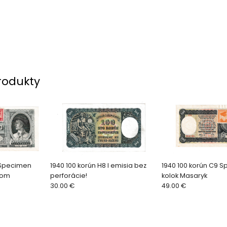
rodukty
n Specimen
1940 100 korún H8 I emisia bez
1940 100 korún C9 
kom
perforácie!
kolok Masaryk
30.00 €
49.00 €