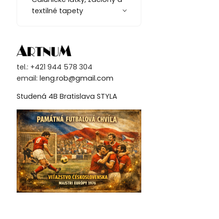
textilné tapety
tel.: +421 944 578 304
email:
leng.rob@gmail.com
Studená 4B Bratislava STYLA