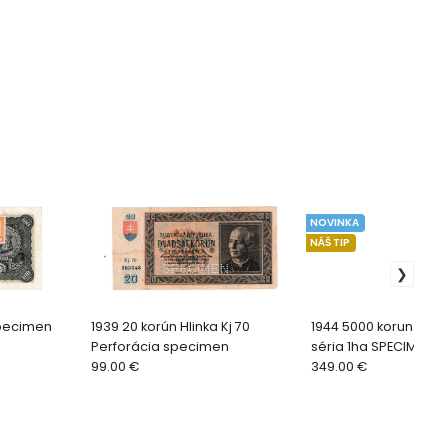
NOVINKA
NÁŠ TIP
Specimen
1939 20 korún Hlinka Kj 70
1944 5000 korun Slov
Perforácia specimen
séria 1ha SPECIMEN a
99.00 €
349.00 €