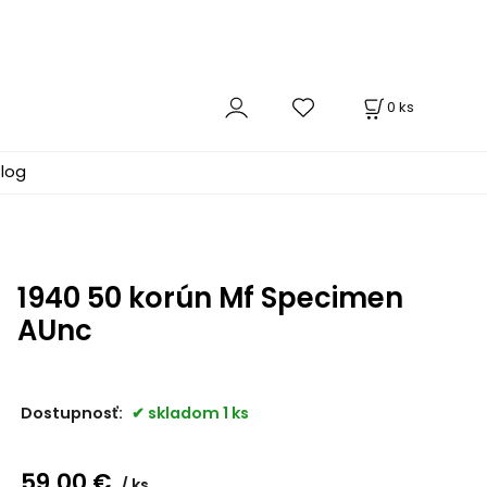
0
ks
log
1940 50 korún Mf Specimen
AUnc
Dostupnosť:
skladom 1 ks
59.00
€
ks