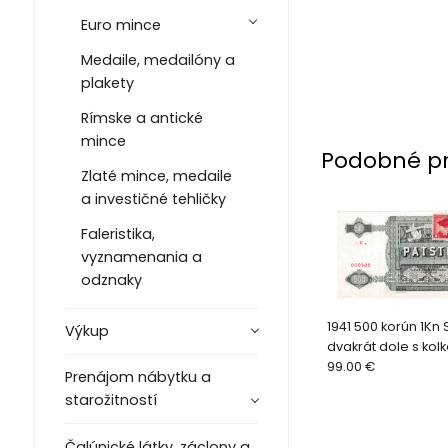
Euro mince
Medaile, medailóny a
plakety
Rímske a antické
mince
Podobné p
Zlaté mince, medaile
a investičné tehličky
Faleristika,
vyznamenania a
odznaky
1941 500 korún 1K
Výkup
dvakrát dole s kol
99.00 €
Prenájom nábytku a
starožitností
Čalúnické látky, záclony a