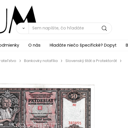
odmienky
O nás
Hladáte niečo špecifické? Dopyt
B
rateľstvo
Bankovky notafília
Slovenský štát a Protektorát