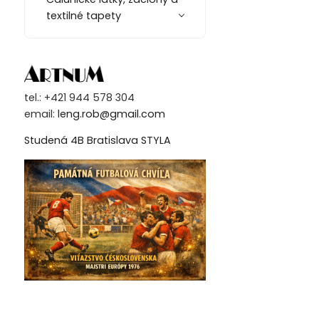
textilné tapety
tel.: +421 944 578 304
email:
leng.rob@gmail.com
Studená 4B Bratislava STYLA