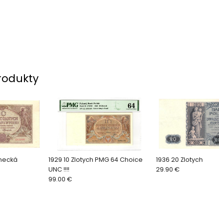
rodukty
emecká
1929 10 Zlotych PMG 64 Choice
1936 20 Zlotych
UNC !!!!
29.90 €
99.00 €