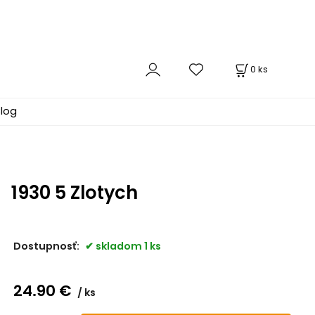
0
ks
log
1930 5 Zlotych
Dostupnosť:
skladom 1 ks
24.90
€
ks