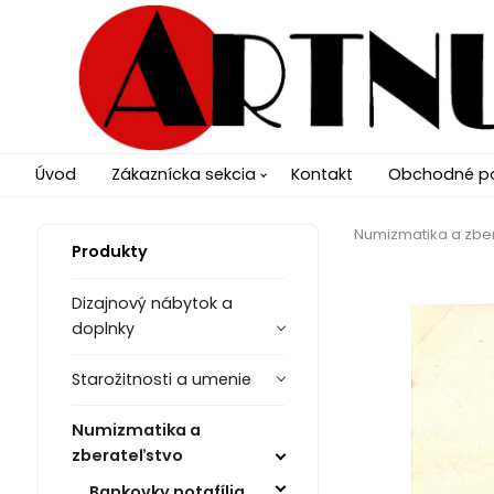
Úvod
Zákaznícka sekcia
Kontakt
Obchodné p
Numizmatika a zbe
Produkty
Dizajnový nábytok a
doplnky
Starožitnosti a umenie
Numizmatika a
zberateľstvo
Bankovky notafília