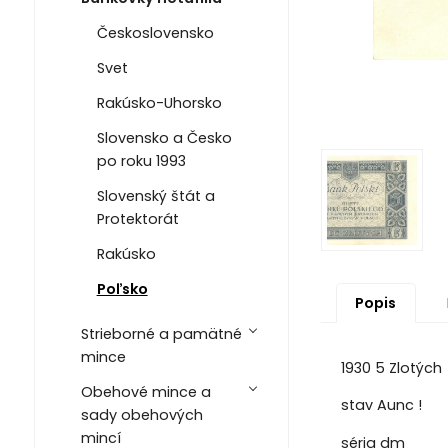
Československo
Svet
Rakúsko-Uhorsko
Slovensko a Česko
po roku 1993
Slovenský štát a
Protektorát
Rakúsko
Poľsko
Popis
Strieborné a pamätné
mince
1930 5 Zlotých
Obehové mince a
stav Aunc !
sady obehových
mincí
séria dm