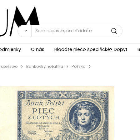
odmienky
O nás
Hladáte niečo špecifické? Dopyt
B
rateľstvo
Bankovky notafília
Poľsko