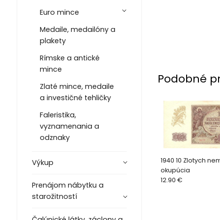
Euro mince
Medaile, medailóny a
plakety
Rímske a antické
mince
Podobné p
Zlaté mince, medaile
a investičné tehličky
Faleristika,
vyznamenania a
odznaky
1940 10 Zlotych n
Výkup
okupúcia
12.90 €
Prenájom nábytku a
starožitností
Čalúnické látky, záclony a