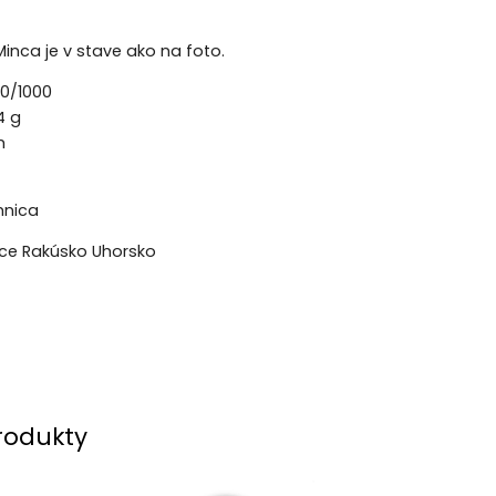
Minca je v stave ako na foto.
00/1000
4 g
m
mnica
nce Rakúsko Uhorsko
rodukty