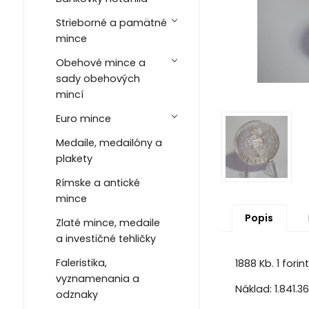
Strieborné a pamätné
mince
Obehové mince a
sady obehových
mincí
Euro mince
Medaile, medailóny a
plakety
Rímske a antické
mince
Popis
Zlaté mince, medaile
a investičné tehličky
Faleristika,
1888 Kb. 1 for
vyznamenania a
Náklad: 1.841.3
odznaky