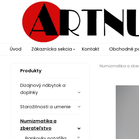
Úvod
Zákaznícka sekcia
Kontakt
Obchodné p
Numizmatika a zbe
Produkty
Dizajnový nábytok a
doplnky
Starožitnosti a umenie
Numizmatika a
zberateľstvo
Bankovky notafília