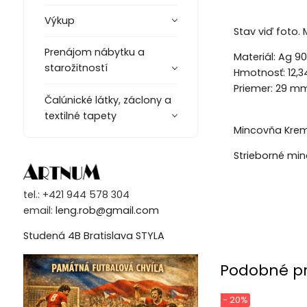
Výkup
Stav viď foto. 
Prenájom nábytku a
Materiál: Ag 9
starožitností
Hmotnosť: 12,3
Priemer: 29 m
Čalúnické látky, záclony a
textilné tapety
Mincovňa Kre
Strieborné mi
tel.: +421 944 578 304
email:
leng.rob@gmail.com
Studená 4B Bratislava STYLA
Podobné p
- 20%