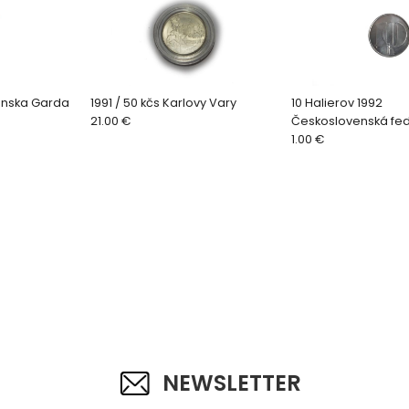
anska Garda
1991 / 50 kčs Karlovy Vary
10 Halierov 1992
21.00 €
Československá fed
republika
1.00 €
NEWSLETTER