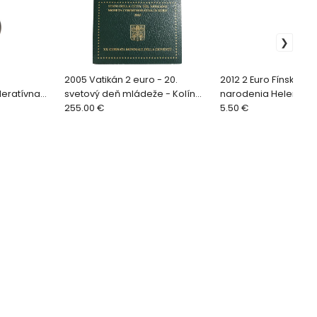
2005 Vatikán 2 euro - 20.
2012 2 Euro Fínsko - 1
eratívna
svetový deň mládeže - Kolín
narodenia Helene Sc
nad Rýnom
255.00 €
5.50 €