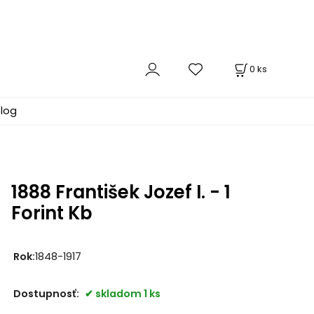
0
ks
log
1888 František Jozef I. - 1
Forint Kb
Rok:
1848-1917
Dostupnosť:
skladom 1 ks