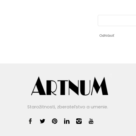
Odhlásiť
Starožitnosti, zberateľstvo a umenie.