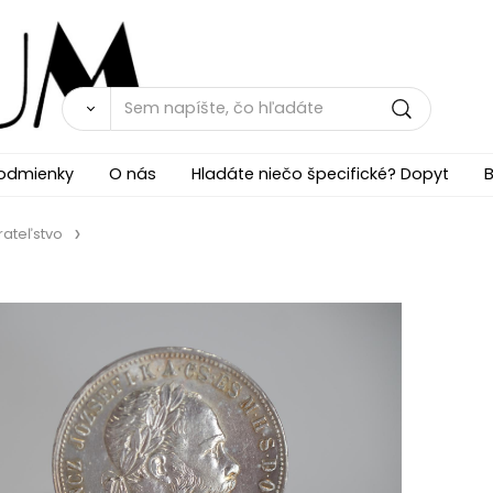
odmienky
O nás
Hladáte niečo špecifické? Dopyt
B
rateľstvo